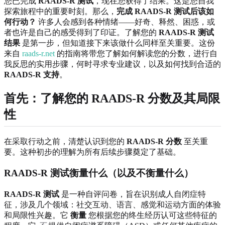
您已完成
RAADS-R 测试
，现在您获得了结果。这是您自我
探索旅程中的重要时刻。那么，
完成 RAADS-R 测试后该如
何行动？
许多人会感到各种情绪——好奇、释然、困惑，或
者也许是自己的感受得到了印证。了解您的
RAADS-R 测试
结果
是第一步，但知道接下来该做什么同样至关重要。这份
来自
raads-r.net
的指南将带您了解如何解读您的分数，进行自
我反思的实用步骤，何时寻求专业建议，以及如何找到合适的
RAADS-R 支持
。
首先：了解您的 RAADS-R 分数及其局限
性
在采取行动之前，清楚认识到您的
RAADS-R 分数
至关重
要。这种初步的理解为所有后续步骤奠定了基础。
RAADS-R 测试衡量什么（以及不衡量什么）
RAADS-R 测试
是一种自评问卷，旨在识别成人自闭症特
征，涉及几个领域：社交互动、语言、感觉和运动方面的体验
和局限性兴趣。它
衡量
您根据您的终生经历认可这些特征的