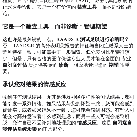
程度。它
不
提供自闭症谱系障碍（ASD）或任何其他疾病的
正式医学诊断。它是一个有价值的
筛查工具
，而不是诊断结
论。
它是一个筛查工具，而非诊断：管理期望
这也许是最关键的一点。
RAADS-R 测试足以进行诊断吗？
否。RAADS-R 的高分表明您报告的特征与自闭症谱系人士的
常见特征一致，可能需要进一步调查。低分表明此类特征较
少。但是，只有合格的医疗保健专业人员才能在全面的
专业
自闭症评估
后提供实际的
诊断
。相应地管理您的
期望
很重
要。
承认您对结果的情感反应
收到任何测试结果，尤其是涉及神经多样性的测试结果，都可
能引发一系列情绪。如果结果与您的怀疑一致，您可能会感到
被证实，或者如果结果不一致，您可能会感到困惑。有些人可
能会对高分意味着什么感到焦虑，而另一些人可能会感到解
脱。允许自己不受评判地处理您的
情感反应
。这是
自闭症自
我评估后续步骤
的正常部分。