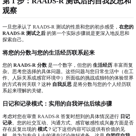
第 1 步：RAADS-R 测试后的自我反思和
观察
一旦您承认了 RAADS-R 测试的性质和您的初步感受，
在您的
RAADS-R 测试之后
的第一个实际步骤就是更深入地反思和
探索自己。
将您的分数与您的生活经历联系起来
您的
RAADS-R 分数
是一个数字，但您的
生活经历
丰富而复
杂。思考您选择的具体问题。这些问题与您日常生活中（在工
作、人际关系或感官环境中）所面临的挑战或独特的体验世界
的方式有何关联？这种
自我反思
是将分数与您的个人经历联
系起来理解的关键。
日记和记录模式：实用的自我评估后续步骤
考虑对您在审查 RAADS-R 答复时想到的具体情况进行
日记
记录
。您的社交互动、沟通方式、感官敏感性或兴趣方面是否
存在反复出现的
模式
？记下这些内容可以提供有价值的见
解，并为与专业人士的潜在讨论做好准备。这是
自闭症自我