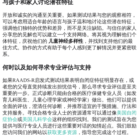
与孩子和家人讨论潜在特征
开放和诚实的沟通至关重要。如果测试结果与您的观察相符，
可以考虑用适合年龄的语言与孩子温和地讨论这些潜在特征，
强调他们独特的优势和差异，而不是关注缺陷。与信任的家人
分享您的见解也可以建立一个支持网络。将其视为理解他们个
体特征，庆祝他们的
儿童神经多样性
，并找到支持他们的最
佳方式。协作的方式有助于每个人感到更了解情况并更紧密联
系。
何时以及如何寻求专业评估与支持
如果RAADS-R启发式测试结果表明自闭症特征明显存在，或
者您的父母直觉持续发出担忧信号，那么寻求专业评估是至关
重要的一步。正式诊断只能由合格的医疗保健专业人员（如发
育儿科医生、儿童心理学家或神经学家）做出。他们可以提供
全面的评估，澄清任何诊断，并推荐适宜的干预措施、疗法和
支持服务。寻找合格专业人士的资源通常可以通过像
美国自闭
症协会
或
美国儿科学会
这样的组织找到。我们的测试旨在为您
提供与医疗专业人员进行这些重要对话的知情起点。我们鼓励
您访问我们的网站以
获取更多资源
，指导您完成这个过程。