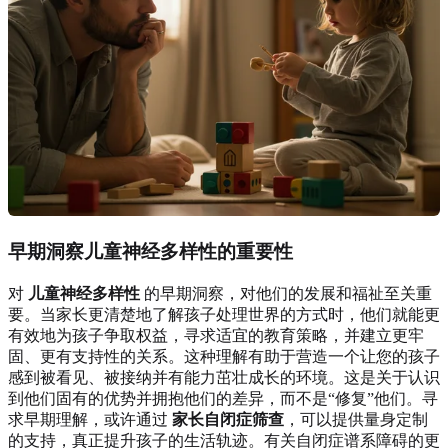
早期洞察儿童神经多样性的重要性
对
儿童神经多样性
的早期洞察，对他们的发展和福祉至关重
要。当家长更清楚地了解孩子处理世界的方式时，他们就能更
有效地为孩子争取权益，寻求适宜的教育策略，并建立更牢
固、更有支持性的关系。这种理解有助于营造一个让您的孩子
感到被看见、被接纳并有能力茁壮成长的环境。这是关于认识
到他们固有的优势并拥抱他们的差异，而不是“修复”他们。寻
求早期理解，或许通过
家长自闭症筛查
，可以提供量身定制
的支持，真正提升孩子的生活轨迹。有关自闭症谱系障碍的更