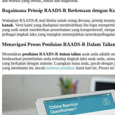
alat refleksi yang bernas, bukan alat diagnostik.
Bagaimana Prinsip RAADS-R Berkenaan dengan 
Walaupun RAADS-R asal direka untuk orang dewasa, prinsip terasnya –
kanak
. Versi kami yang diadaptasi membolehkan ibu bapa mempertim
yang unik untuk memberikan pemerhatian yang komprehensif, menja
pelbagai tingkah laku yang mungkin menunjukkan neurokepelbagaia
Menavigasi Proses Penilaian RAADS-R Dalam Talia
Memulakan
penilaian RAADS-R dalam talian
anak anda adalah mu
berdasarkan pemerhatian anda terhadap tingkah laku anak anda, sama
yang berkaitan dengan autisme. Luangkan masa anda, jawab dengan ju
yang membantu ini, lawati
halaman penilaian
kami hari ini. Proses i