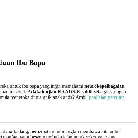
duan Ibu Bapa
 direka untuk ibu bapa yang ingin memahami
neurokepelbagaian
anan tersebut.
Adakah ujian RAADS-R sahih
sebagai saringan
k mula meneroka dunia unik anak anda? Ambil
penilaian percuma
. Kadang-kadang, pemerhatian ini mungkin membawa kita untuk
eri manfaat yang besar, membuka jalan untuk sokongan yang