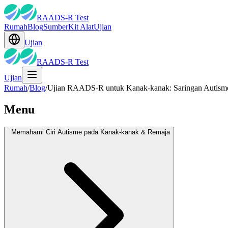
RAADS-R Test
Rumah
Blog
Sumber
Kit Alat
Ujian
Ujian
RAADS-R Test
Ujian
Rumah
/
Blog
/
Ujian RAADS-R untuk Kanak-kanak: Saringan Autisme
Menu
Memahami Ciri Autisme pada Kanak-kanak & Remaja