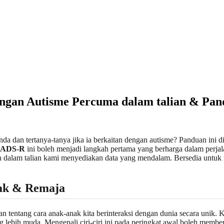
ngan Autisme Percuma dalam talian & Pan
nda dan tertanya-tanya jika ia berkaitan dengan autisme? Panduan ini
AADS-R
ini boleh menjadi langkah pertama yang berharga dalam perjal
an dalam talian kami menyediakan data yang mendalam. Bersedia untu
ak & Remaja
n tentang cara anak-anak kita berinteraksi dengan dunia secara unik
 lebih muda. Mengenali ciri-ciri ini pada peringkat awal boleh memb