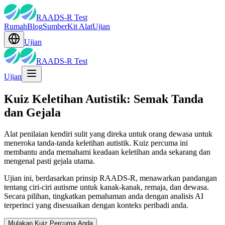
RAADS-R Test
Rumah
Blog
Sumber
Kit Alat
Ujian
Ujian
RAADS-R Test
Ujian
Kuiz Keletihan Autistik: Semak Tanda
dan Gejala
Alat penilaian kendiri sulit yang direka untuk orang dewasa untuk
meneroka tanda-tanda keletihan autistik. Kuiz percuma ini
membantu anda memahami keadaan keletihan anda sekarang dan
mengenal pasti gejala utama.
Ujian ini, berdasarkan prinsip RAADS-R, menawarkan pandangan
tentang ciri-ciri autisme untuk kanak-kanak, remaja, dan dewasa.
Secara pilihan, tingkatkan pemahaman anda dengan analisis AI
terperinci yang disesuaikan dengan konteks peribadi anda.
Mulakan Kuiz Percuma Anda