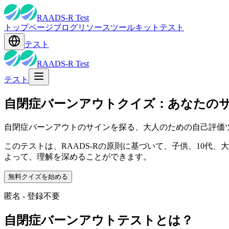
RAADS-R Test
トップページ
ブログ
リソース
ツールキット
テスト
テスト
RAADS-R Test
テスト
自閉症バーンアウトクイズ：あなたの
自閉症バーンアウトのサインを探る、大人のための自己評価
このテストは、RAADS-Rの原則に基づいて、子供、10
よって、理解を深めることができます。
無料クイズを始める
匿名 - 登録不要
自閉症バーンアウトテストとは？