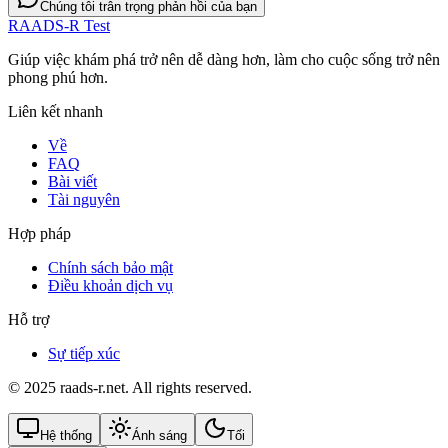
Chúng tôi trân trọng phản hồi của bạn
RAADS-R Test
Giúp việc khám phá trở nên dễ dàng hơn, làm cho cuộc sống trở nên
phong phú hơn.
Liên kết nhanh
Về
FAQ
Bài viết
Tài nguyên
Hợp pháp
Chính sách bảo mật
Điều khoản dịch vụ
Hỗ trợ
Sự tiếp xúc
© 2025 raads-r.net. All rights reserved.
Hệ thống
Ánh sáng
Tối