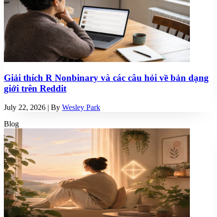
Giải thích R Nonbinary và các câu hỏi về bản dạng
giới trên Reddit
July 22, 2026
| By
Wesley Park
Blog