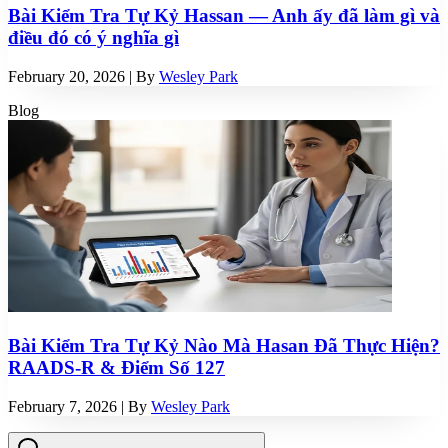
Bài Kiểm Tra Tự Kỷ Hassan — Anh ấy đã làm gì và
điều đó có ý nghĩa gì
February 20, 2026
| By
Wesley Park
Blog
Bài Kiểm Tra Tự Kỷ Nào Mà Hasan Đã Thực Hiện?
RAADS-R & Điểm Số 127
February 7, 2026
| By
Wesley Park