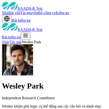
RAADS-R Test
Nhà
Bài viết
Tài nguyên
Bộ công cụ
Kiểm tra
Bài kiểm tra
RAADS-R Test
Bài kiểm tra
Nhà
/
Tác giả
/
Wesley Park
Wesley Park
Independent Research Contributor
Wesley khám phá logic cụ thể đằng sau các câu hỏi và danh mục