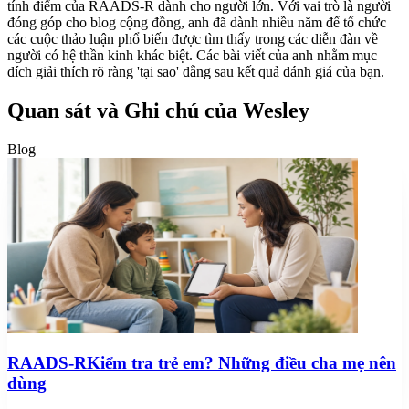
tính điểm của RAADS-R dành cho người lớn. Với vai trò là người
đóng góp cho blog cộng đồng, anh đã dành nhiều năm để tổ chức
các cuộc thảo luận phổ biến được tìm thấy trong các diễn đàn về
người có hệ thần kinh khác biệt. Các bài viết của anh nhằm mục
đích giải thích rõ ràng 'tại sao' đằng sau kết quả đánh giá của bạn.
Quan sát và Ghi chú của Wesley
Blog
RAADS-RKiểm tra trẻ em? Những điều cha mẹ nên
dùng