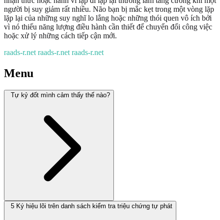
nhận thức hoặc hành vi lặp đi lặp lại thường làm tăng cường khi một
người bị suy giảm rất nhiều. Não bạn bị mắc kẹt trong một vòng lặp
lặp lại của những suy nghĩ lo lắng hoặc những thói quen vô ích bởi
vì nó thiếu năng lượng điều hành cần thiết để chuyển đổi công việc
hoặc xử lý những cách tiếp cận mới.
raads-r.net
raads-r.net
raads-r.net
Menu
Tự kỷ đốt mình cảm thấy thế nào?
5 Ký hiệu lõi trên danh sách kiểm tra triệu chứng tự phát