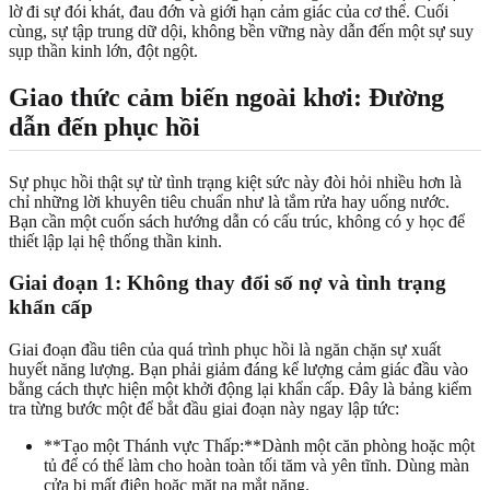
lờ đi sự đói khát, đau đớn và giới hạn cảm giác của cơ thể. Cuối
cùng, sự tập trung dữ dội, không bền vững này dẫn đến một sự suy
sụp thần kinh lớn, đột ngột.
Giao thức cảm biến ngoài khơi: Đường
dẫn đến phục hồi
Sự phục hồi thật sự từ tình trạng kiệt sức này đòi hỏi nhiều hơn là
chỉ những lời khuyên tiêu chuẩn như là tắm rửa hay uống nước.
Bạn cần một cuốn sách hướng dẫn có cấu trúc, không có y học để
thiết lập lại hệ thống thần kinh.
Giai đoạn 1: Không thay đổi số nợ và tình trạng
khẩn cấp
Giai đoạn đầu tiên của quá trình phục hồi là ngăn chặn sự xuất
huyết năng lượng. Bạn phải giảm đáng kể lượng cảm giác đầu vào
bằng cách thực hiện một khởi động lại khẩn cấp. Đây là bảng kiểm
tra từng bước một để bắt đầu giai đoạn này ngay lập tức:
**Tạo một Thánh vực Thấp:**Dành một căn phòng hoặc một
tủ để có thể làm cho hoàn toàn tối tăm và yên tĩnh. Dùng màn
cửa bị mất điện hoặc mặt nạ mắt nặng.