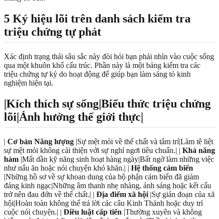
5 Ký hiệu lõi trên danh sách kiểm tra
triệu chứng tự phát
Xác định trạng thái sâu sắc này đòi hỏi bạn phải nhìn vào cuộc sống
qua một khuôn khổ cấu trúc. Phần này là một bảng kiểm tra các
triệu chứng tự kỷ do hoạt động để giúp bạn làm sáng tỏ kinh
nghiệm hiện tại.
|Kích thích sự sống|Biểu thức triệu chứng
lõi|Ảnh hưởng thế giới thực|
|
Cơ bản Năng lượng
|Sự mệt mỏi về thể chất và tâm trí|Làm tê liệt
sự mệt mỏi không cải thiện với sự nghỉ ngơi tiêu chuẩn.| |
Khả năng
hàm
|Mất dần kỹ năng sinh hoạt hàng ngày|Bất ngờ làm những việc
như nấu ăn hoặc nói chuyện khó khăn.| |
Hệ thống cảm biến
|Những hồ sơ về sự khoan dung của bộ phận cảm biến đã giảm
đáng kinh ngạc|Những âm thanh nhẹ nhàng, ánh sáng hoặc kết cấu
trở nên đau đớn về thể chất.| |
Địa điểm xã hội
|Sự gián đoạn của xã
hội|Hoàn toàn không thể trả lời các câu Kinh Thánh hoặc duy trì
cuộc nói chuyện.| |
Điều luật cấp tiến
|Thường xuyên và không