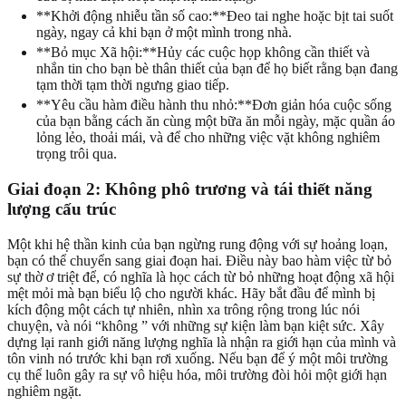
**Khởi động nhiễu tần số cao:**Đeo tai nghe hoặc bịt tai suốt
ngày, ngay cả khi bạn ở một mình trong nhà.
**Bỏ mục Xã hội:**Hủy các cuộc họp không cần thiết và
nhắn tin cho bạn bè thân thiết của bạn để họ biết rằng bạn đang
tạm thời tạm thời ngưng giao tiếp.
**Yêu cầu hàm điều hành thu nhỏ:**Đơn giản hóa cuộc sống
của bạn bằng cách ăn cùng một bữa ăn mỗi ngày, mặc quần áo
lỏng lẻo, thoải mái, và để cho những việc vặt không nghiêm
trọng trôi qua.
Giai đoạn 2: Không phô trương và tái thiết năng
lượng cấu trúc
Một khi hệ thần kinh của bạn ngừng rung động với sự hoảng loạn,
bạn có thể chuyển sang giai đoạn hai. Điều này bao hàm việc từ bỏ
sự thờ ơ triệt để, có nghĩa là học cách từ bỏ những hoạt động xã hội
mệt mỏi mà bạn biểu lộ cho người khác. Hãy bắt đầu để mình bị
kích động một cách tự nhiên, nhìn xa trông rộng trong lúc nói
chuyện, và nói “không ” với những sự kiện làm bạn kiệt sức. Xây
dựng lại ranh giới năng lượng nghĩa là nhận ra giới hạn của mình và
tôn vinh nó trước khi bạn rơi xuống. Nếu bạn để ý một môi trường
cụ thể luôn gây ra sự vô hiệu hóa, môi trường đòi hỏi một giới hạn
nghiêm ngặt.