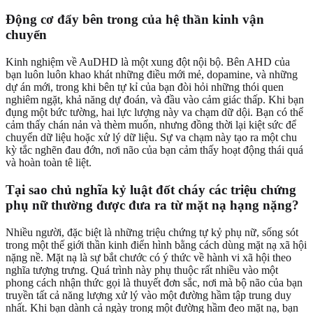
Động cơ đẩy bên trong của hệ thần kinh vận
chuyển
Kinh nghiệm về AuDHD là một xung đột nội bộ. Bên AHD của
bạn luôn luôn khao khát những điều mới mẻ, dopamine, và những
dự án mới, trong khi bên tự kỉ của bạn đòi hỏi những thói quen
nghiêm ngặt, khả năng dự đoán, và đầu vào cảm giác thấp. Khi bạn
đụng một bức tường, hai lực lượng này va chạm dữ dội. Bạn có thể
cảm thấy chán nản và thèm muốn, nhưng đồng thời lại kiệt sức để
chuyển dữ liệu hoặc xử lý dữ liệu. Sự va chạm này tạo ra một chu
kỳ tắc nghẽn đau đớn, nơi não của bạn cảm thấy hoạt động thái quá
và hoàn toàn tê liệt.
Tại sao chủ nghĩa kỷ luật đốt cháy các triệu chứng
phụ nữ thường được đưa ra từ mặt nạ hạng nặng?
Nhiều người, đặc biệt là những triệu chứng tự kỷ phụ nữ, sống sót
trong một thế giới thần kinh điển hình bằng cách dùng mặt nạ xã hội
nặng nề. Mặt nạ là sự bắt chước có ý thức về hành vi xã hội theo
nghĩa tượng trưng. Quá trình này phụ thuộc rất nhiều vào một
phong cách nhận thức gọi là thuyết đơn sắc, nơi mà bộ não của bạn
truyền tất cả năng lượng xử lý vào một đường hầm tập trung duy
nhất. Khi bạn dành cả ngày trong một đường hầm đeo mặt nạ, bạn