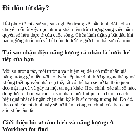
Đi đâu từ đây?
Hồi phục từ một sự suy sụp nghiêm trọng về thần kinh đòi hỏi sự
chuyển đổi từ việc đọc những khái niệm trừu tượng sang việc nắm
quyền sở hữu thực tế của cuộc sống. Chữa lành thật sự bắt đầu khi
bạn ngừng đoán mò và bắt đầu đo lường giới hạn thật sự của mình.
Tại sao nhận diện năng lượng cá nhân là bước kế
tiếp của bạn
Mỗi sự tương tác, môi trường và nhiệm vụ đều có một nhãn giá
năng lượng gắn liền với nó. Nếu tiếp tục định hướng ngày tháng mà
không biết nguyên nhân cụ thể, rất có thể bạn sẽ trở lại thói quen
đeo mặt nạ cũ và gây ra một tai nạn khác. Học chính xác tần số nào,
động lực xã hội, và các tác vụ nhận thức hút pin của bạn là cách
hiệu quả nhất để ngăn chặn chu kỳ kiệt sức trong tương lai. Do đó,
theo dõi các mô hình này sẽ trở thành công cụ chính của bạn cho
sức khỏe lâu dài.
Giới thiệu hồ sơ cảm biến và năng lượng: A
Workheet for find