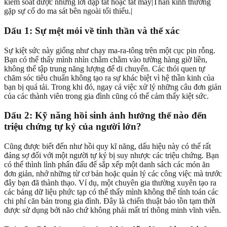
kiểm soát được những lời dập tắt hoặc tắt máy|Thần kinh thường
gặp sự cố do ma sát bên ngoài tối thiểu.|
Dấu 1: Sự mệt mỏi về tinh thần và thể xác
Sự kiệt sức này giống như chạy ma-ra-tông trên một cục pin rỗng.
Bạn có thể thấy mình nhìn chằm chằm vào tường hàng giờ liền,
không thể tập trung năng lượng để di chuyển. Các thói quen tự
chăm sóc tiêu chuẩn không tạo ra sự khác biệt vì hệ thần kinh của
bạn bị quá tải. Trong khi đó, ngay cả việc xử lý những câu đơn giản
của các thành viên trong gia đình cũng có thể cảm thấy kiệt sức.
Dấu 2: Kỹ năng hồi sinh ảnh hưởng thế nào đến
triệu chứng tự kỷ của người lớn?
Cũng được biết đến như hồi quy kĩ năng, dấu hiệu này có thể rất
đáng sợ đối với một người tự kỷ bị suy nhược các triệu chứng. Bạn
có thể thình lình phấn đấu để sắp xếp một danh sách các món ăn
đơn giản, nhớ những từ cơ bản hoặc quản lý các công việc mà trước
đây bạn đã thành thạo. Ví dụ, một chuyên gia thường xuyên tạo ra
các bảng dữ liệu phức tạp có thể thấy mình không thể tính toán các
chi phí căn bản trong gia đình. Đây là chiến thuật bảo tồn tạm thời
được sử dụng bởi não chứ không phải mất trí thông minh vĩnh viễn.