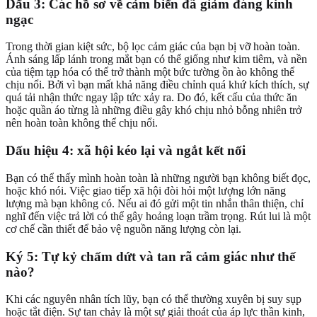
Dấu 3: Các hồ sơ về cảm biến đã giảm đáng kinh
ngạc
Trong thời gian kiệt sức, bộ lọc cảm giác của bạn bị vỡ hoàn toàn.
Ánh sáng lấp lánh trong mắt bạn có thể giống như kim tiêm, và nền
của tiệm tạp hóa có thể trở thành một bức tường ồn ào không thể
chịu nổi. Bởi vì bạn mất khả năng điều chỉnh quá khứ kích thích, sự
quá tải nhận thức ngay lập tức xảy ra. Do đó, kết cấu của thức ăn
hoặc quần áo từng là những điều gây khó chịu nhỏ bỗng nhiên trở
nên hoàn toàn không thể chịu nổi.
Dấu hiệu 4: xã hội kéo lại và ngắt kết nối
Bạn có thể thấy mình hoàn toàn là những người bạn không biết đọc,
hoặc khó nói. Việc giao tiếp xã hội đòi hỏi một lượng lớn năng
lượng mà bạn không có. Nếu ai đó gửi một tin nhắn thân thiện, chỉ
nghĩ đến việc trả lời có thể gây hoảng loạn trầm trọng. Rút lui là một
cơ chế cần thiết để bảo vệ nguồn năng lượng còn lại.
Ký 5: Tự kỷ chấm dứt và tan rã cảm giác như thế
nào?
Khi các nguyên nhân tích lũy, bạn có thể thường xuyên bị suy sụp
hoặc tắt điện. Sự tan chảy là một sự giải thoát của áp lực thần kinh,