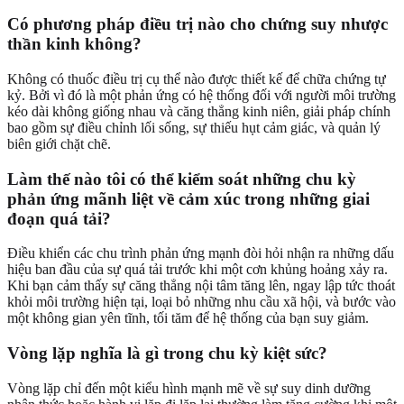
Có phương pháp điều trị nào cho chứng suy nhược
thần kinh không?
Không có thuốc điều trị cụ thể nào được thiết kế để chữa chứng tự
kỷ. Bởi vì đó là một phản ứng có hệ thống đối với người môi trường
kéo dài không giống nhau và căng thẳng kinh niên, giải pháp chính
bao gồm sự điều chỉnh lối sống, sự thiếu hụt cảm giác, và quản lý
biên giới chặt chẽ.
Làm thế nào tôi có thể kiểm soát những chu kỳ
phản ứng mãnh liệt về cảm xúc trong những giai
đoạn quá tải?
Điều khiển các chu trình phản ứng mạnh đòi hỏi nhận ra những dấu
hiệu ban đầu của sự quá tải trước khi một cơn khủng hoảng xảy ra.
Khi bạn cảm thấy sự căng thẳng nội tâm tăng lên, ngay lập tức thoát
khỏi môi trường hiện tại, loại bỏ những nhu cầu xã hội, và bước vào
một không gian yên tĩnh, tối tăm để hệ thống của bạn suy giảm.
Vòng lặp nghĩa là gì trong chu kỳ kiệt sức?
Vòng lặp chỉ đến một kiểu hình mạnh mẽ về sự suy dinh dưỡng