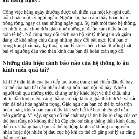
Công việc hàng ngày thường được cải thiện sau một kỳ nghỉ cuối
tuần hoặc một kỳ nghỉ ngắn. Ngược lại, bạn cảm thấy hoàn toàn
trống rỗng, ngay cả sau những ngày ngủ. Sự mệt mỏi theo hệ thống,
có những lựa chọn đơn giản như những gì để ăn cảm thấy hoàn
toàn tê liệt. Nó cũng thay đổi cách não bộ xử lý thông tin và giảm
đáng kể khả năng chịu đựng những thay đổi bất ngờ. Khi bạn ở
trong trạng thái này, kỹ thuật quản lý stress tiêu chuẩn thường thất
bại vì ngưỡng đầu vào thần kinh của bạn đã hoàn toàn sụp đổ.
Những dấu hiệu cảnh báo nào của hệ thống lo âu
kinh niên quá tải?
Khi hệ thần kinh của bạn tiếp tục trong trạng thái chiến đấu để bay,
cơ thể của bạn bắt đầu phản ánh sự hỗn loạn nội bộ này. Nhiều
người trải qua những triệu chứng tự kỷ khác biệt về thể chất, như
nhức đầu kinh niên, căng thẳng cơ bắp không giải thích được và các
vấn đề tiêu hóa nghiêm trọng. Giấc ngủ của bạn có thể bị xáo trộn
hoàn toàn, khiến bạn cảm thấy kiệt sức bất kể bao nhiêu giờ nằm
trên giường. Vì vậy, sự sụp đổ thể chất này là tín hiệu rõ ràng của cơ
thể bạn rằng nó không thể bù đắp cho sự căng thẳng thần kinh đang
diễn ra. Chẳng hạn, bạn có thể bị động kinh cơ không rõ nguyên
nhân hoặc đột nhiên bị đau cục bộ khi cơ thể cố gắng xử lý sự căng
thẳng cơ bản.