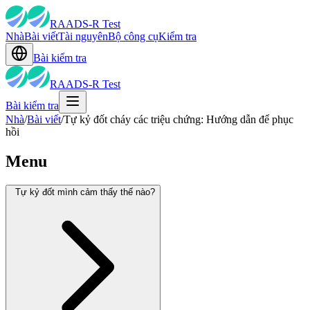
RAADS-R Test
Nhà
Bài viết
Tài nguyên
Bộ công cụ
Kiểm tra
Bài kiểm tra
RAADS-R Test
Bài kiểm tra
Nhà
/
Bài viết
/
Tự kỷ đốt cháy các triệu chứng: Hướng dẫn để phục
hồi
Menu
Tự kỷ đốt mình cảm thấy thế nào?