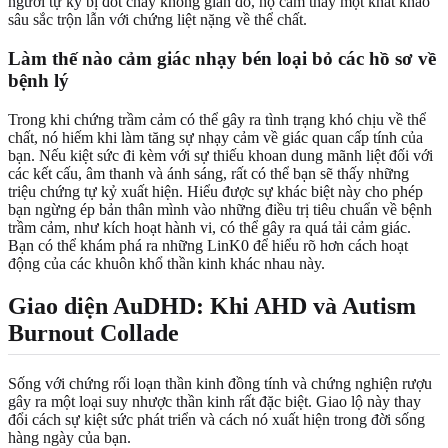
người tự kỷ bị đốt cháy không gian đó, họ cảm thấy một khát khao
sâu sắc trộn lẫn với chứng liệt nặng về thể chất.
Làm thế nào cảm giác nhạy bén loại bỏ các hồ sơ về
bệnh lý
Trong khi chứng trầm cảm có thể gây ra tình trạng khó chịu về thể
chất, nó hiếm khi làm tăng sự nhạy cảm về giác quan cấp tính của
bạn. Nếu kiệt sức đi kèm với sự thiếu khoan dung mãnh liệt đối với
các kết cấu, âm thanh và ánh sáng, rất có thể bạn sẽ thấy những
triệu chứng tự kỷ xuất hiện. Hiểu được sự khác biệt này cho phép
bạn ngừng ép bản thân mình vào những điều trị tiêu chuẩn về bệnh
trầm cảm, như kích hoạt hành vi, có thể gây ra quá tải cảm giác.
Bạn có thể khám phá ra những LinK0 để hiểu rõ hơn cách hoạt
động của các khuôn khổ thần kinh khác nhau này.
Giao diện AuDHD: Khi AHD và Autism
Burnout Collade
Sống với chứng rối loạn thần kinh đồng tính và chứng nghiện rượu
gây ra một loại suy nhược thần kinh rất đặc biệt. Giao lộ này thay
đổi cách sự kiệt sức phát triển và cách nó xuất hiện trong đời sống
hàng ngày của bạn.