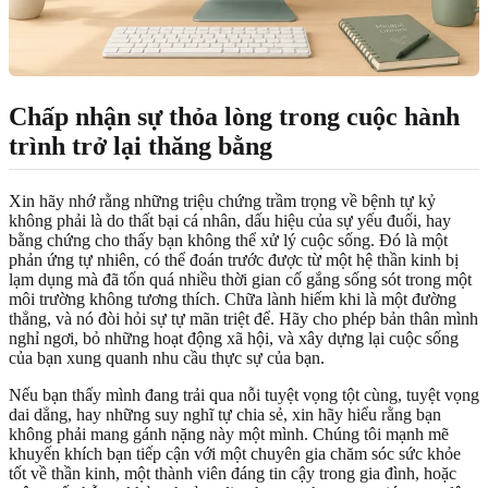
Chấp nhận sự thỏa lòng trong cuộc hành
trình trở lại thăng bằng
Xin hãy nhớ rằng những triệu chứng trầm trọng về bệnh tự kỷ
không phải là do thất bại cá nhân, dấu hiệu của sự yếu đuối, hay
bằng chứng cho thấy bạn không thể xử lý cuộc sống. Đó là một
phản ứng tự nhiên, có thể đoán trước được từ một hệ thần kinh bị
lạm dụng mà đã tốn quá nhiều thời gian cố gắng sống sót trong một
môi trường không tương thích. Chữa lành hiếm khi là một đường
thẳng, và nó đòi hỏi sự tự mãn triệt để. Hãy cho phép bản thân mình
nghỉ ngơi, bỏ những hoạt động xã hội, và xây dựng lại cuộc sống
của bạn xung quanh nhu cầu thực sự của bạn.
Nếu bạn thấy mình đang trải qua nỗi tuyệt vọng tột cùng, tuyệt vọng
dai dẳng, hay những suy nghĩ tự chia sẻ, xin hãy hiểu rằng bạn
không phải mang gánh nặng này một mình. Chúng tôi mạnh mẽ
khuyến khích bạn tiếp cận với một chuyên gia chăm sóc sức khỏe
tốt về thần kinh, một thành viên đáng tin cậy trong gia đình, hoặc