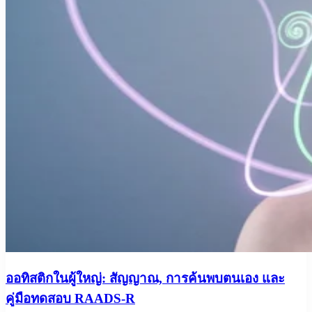
ออทิสติกในผู้ใหญ่: สัญญาณ, การค้นพบตนเอง และ
คู่มือทดสอบ RAADS-R