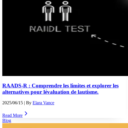
RAADS-R : Comprendre les limites et explorer les
alternatives pour lévaluation de lautisme.
2025/06/15
| By
Elara Vance
Read More
Blog