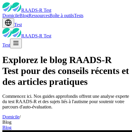
RAADS-R Test
Domicile
Blog
Ressources
Boîte à outils
Tests
Test
RAADS-R Test
Test
Explorez le blog RAADS-R
Test pour des conseils récents et
des articles pratiques
Commencez ici. Nos guides approfondis offrent une analyse experte
du test RAADS-R et des sujets liés à l'autisme pour soutenir votre
parcours d'auto-évaluation.
Domicile
/
Blog
Blog