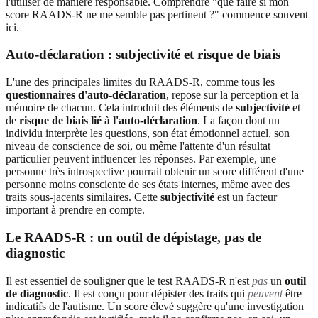
l'utiliser de manière responsable. Comprendre "que faire si mon
score RAADS-R ne me semble pas pertinent ?" commence souvent
ici.
Auto-déclaration : subjectivité et risque de biais
L'une des principales limites du RAADS-R, comme tous les
questionnaires d'auto-déclaration
, repose sur la perception et la
mémoire de chacun. Cela introduit des éléments de
subjectivité
et
de
risque de biais lié à l'auto-déclaration
. La façon dont un
individu interprète les questions, son état émotionnel actuel, son
niveau de conscience de soi, ou même l'attente d'un résultat
particulier peuvent influencer les réponses. Par exemple, une
personne très introspective pourrait obtenir un score différent d'une
personne moins consciente de ses états internes, même avec des
traits sous-jacents similaires. Cette
subjectivité
est un facteur
important à prendre en compte.
Le RAADS-R : un outil de dépistage, pas de
diagnostic
Il est essentiel de souligner que le test RAADS-R n'est
pas
un
outil
de diagnostic
. Il est conçu pour dépister des traits qui
peuvent
être
indicatifs de l'autisme. Un score élevé suggère qu'une investigation