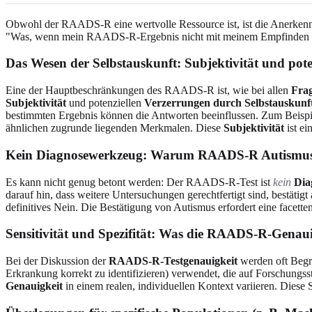
Obwohl der RAADS-R eine wertvolle Ressource ist, ist die Anerken
"Was, wenn mein RAADS-R-Ergebnis nicht mit meinem Empfinden übe
Das Wesen der Selbstauskunft: Subjektivität und pote
Eine der Hauptbeschränkungen des RAADS-R ist, wie bei allen
Frag
Subjektivität
und potenziellen
Verzerrungen durch Selbstauskunf
bestimmten Ergebnis können die Antworten beeinflussen. Zum Beispiel 
ähnlichen zugrunde liegenden Merkmalen. Diese
Subjektivität
ist ei
Kein Diagnosewerkzeug: Warum RAADS-R Autismus n
Es kann nicht genug betont werden: Der RAADS-R-Test ist
kein
Dia
darauf hin, dass weitere Untersuchungen gerechtfertigt sind, bestätigt
definitives Nein. Die Bestätigung von Autismus erfordert eine facetten
Sensitivität und Spezifität: Was die RAADS-R-Genaui
Bei der Diskussion der
RAADS-R-Testgenauigkeit
werden oft Begri
Erkrankung korrekt zu identifizieren) verwendet, die auf Forschung
Genauigkeit
in einem realen, individuellen Kontext variieren. Diese