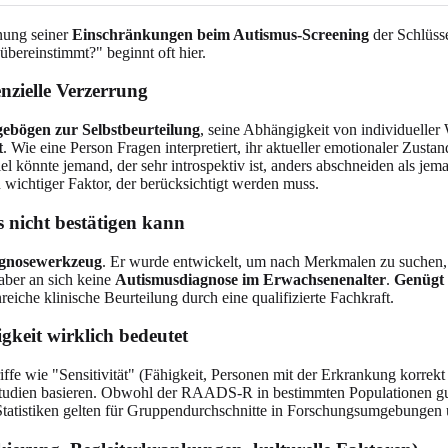
nung seiner
Einschränkungen beim Autismus-Screening
der Schlüss
reinstimmt?" beginnt oft hier.
nzielle Verzerrung
ebögen zur Selbstbeurteilung
, seine Abhängigkeit von individuelle
t
. Wie eine Person Fragen interpretiert, ihr aktueller emotionaler Zus
könnte jemand, der sehr introspektiv ist, anders abschneiden als jeman
n wichtiger Faktor, der berücksichtigt werden muss.
icht bestätigen kann
gnosewerkzeug
. Er wurde entwickelt, um nach Merkmalen zu suchen,
 aber an sich keine
Autismusdiagnose im Erwachsenenalter
.
Genügt 
reiche klinische Beurteilung durch eine qualifizierte Fachkraft.
gkeit wirklich bedeutet
ffe wie "Sensitivität" (Fähigkeit, Personen mit der Erkrankung korrekt 
sstudien basieren. Obwohl der RAADS-R in bestimmten Populationen gut
 Statistiken gelten für Gruppendurchschnitte in Forschungsumgebungen u