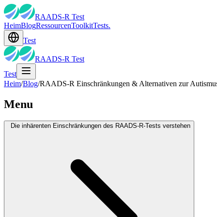
RAADS-R Test
Heim
Blog
Ressourcen
Toolkit
Tests.
Test
RAADS-R Test
Test
Heim
/
Blog
/
RAADS-R Einschränkungen & Alternativen zur Autismus-
Menu
Die inhärenten Einschränkungen des RAADS-R-Tests verstehen