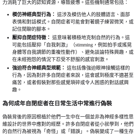
力消耗了巨大的認知資源，導致疲憊。這些機制通常包括：
模仿神經典型行為：
這涉及模仿他人的肢體語言、面部
表情和對話模式。自閉症者可能會對著鏡子練習微笑，或
記住閒聊的腳本。
壓抑自閉症特徵：
這意味著積極地克制自然的行為。這
可能包括壓抑「自我刺激」（stimming，例如拍手或搖晃
身體等自我調節的重複性動作）、避免談論特殊興趣，或
在未經抱怨的情況下忍受不舒服的感官刺激。
強迫符合神經典型規範：
這包括像強迫眼神接觸這樣的
行為，因為對許多自閉症者來說，這會感到極度不適甚至
痛苦，或者假裝對那些感覺瑣碎或令人困惑的對話感興
趣。
為何成年自閉症者在日常生活中常進行偽裝
偽裝背後的原因根植於他們一生中在一個並非為神經多樣性思
維設計的世界中應對的經歷。許多自閉症者從小就學到，他們
的自然行為被視為「奇怪」或「錯誤」。偽裝變成了一種生存