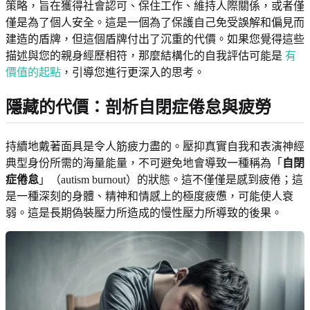
策略，旨在獲得社會認可、保住工作、維持人際關係，或者僅
僅是為了個人安全。這是一個為了保護自己免受誤解和偏見而
建造的盾牌，但這個盾牌付出了沉重的代價。如果您覺得這些
描述與您的親身經歷相符，那麼結構化的自我評估可能是
有
價值的起點
，引導您進行更深入的思考。
隱藏的代價：剖析自閉症倦怠與疲勞
持續地戴著面具是令人筋疲力盡的。壓抑真實自我和表演神經
典型身份所需的海量能量，不可避免地會導致一種稱為「
自閉
症倦怠
」（autism burnout）的狀態。這不僅僅是感到疲倦；這
是一種深刻的身體、精神和情感上的極度疲憊，可能使人衰
弱。這是長期偽裝壓力所造成的慢性壓力所導致的後果。