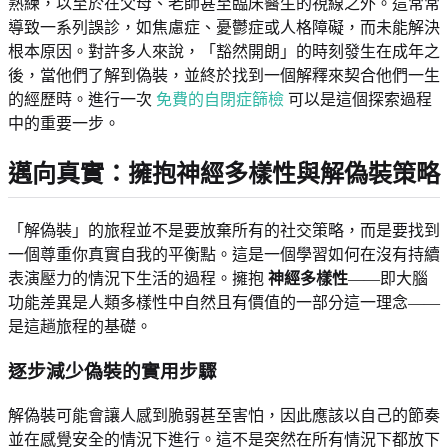
熟練，以至於在父母、老師甚至臨床醫生的視線之外。這常常
導致一系列誤診，如焦慮症、憂鬱症或人格障礙，而未能解決
根本原因。對許多人來說，「豁然開朗」的時刻發生在成年之
後，當他們了解到偽裝，並終於找到一個解釋來契合他們一生
的經歷時。進行一次
免費的自閉症篩檢
可以是這個探索過程
中的重要一步。
邁向真實：擁抱神經多樣性與解偽裝策略
「解偽裝」的旅程並不是要放棄所有的社交策略，而是要找到
一個尊重你真實自我的平衡點。這是一個學習如何在沒有持續
表演壓力的情況下生活的過程。擁抱
神經多樣性
——即大腦
功能差異是人類多樣性中自然且有價值的一部分這一理念——
是這趟旅程的基礎。
逐步減少偽裝的實用步驟
解偽裝可能會讓人感到脆弱甚至害怕，因此應該以自己的節奏
並在感覺安全的情況下進行。這不是突然在所有情況下都放下