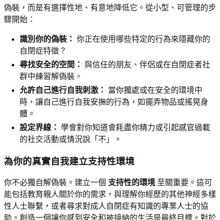
偽裝，而是有選擇性地、有意地降低它。從小型、可管理的步
驟開始：
識別你的偽裝：
你正在使用哪些特定的行為來隱藏你的
自閉症特徵？
尋找安全的空間：
與信任的朋友、伴侶或在自閉症者社
群中練習解偽裝。
允許自己進行自我刺激：
當你獨處或在安全的環境中
時，讓自己進行自我安撫的行為，如擺弄物品或搖晃身
體。
設定界線：
學會對你知道會耗盡你精力或引起感官過載
的社交活動或情況說「不」。
為你的真實自我建立支持性環境
你不必獨自解偽裝。建立一個
支持性的環境
至關重要。這可
能包括教育親人關於你的需求，與理解你經歷的其他神經多樣
性人士聯繫，或者尋求對成人自閉症有知識的專業人士的協
助。創造一個讓你感到安全和被接納的生活是最終目標。對於