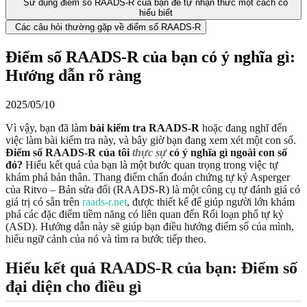
Sử dụng điểm số RAADS-R của bạn để tự nhận thức một cách có
hiểu biết
Các câu hỏi thường gặp về điểm số RAADS-R
Điểm số RAADS-R của bạn có ý nghĩa gì:
Hướng dẫn rõ ràng
2025/05/10
Vì vậy, bạn đã làm
bài kiểm tra RAADS-R
hoặc đang nghĩ đến
việc làm bài kiểm tra này, và bây giờ bạn đang xem xét một con số.
Điểm số RAADS-R của tôi
thực sự
có ý nghĩa gì ngoài con số
đó?
Hiểu kết quả của bạn là một bước quan trọng trong việc tự
khám phá bản thân. Thang điểm chẩn đoán chứng tự kỷ Asperger
của Ritvo – Bản sửa đổi (RAADS-R) là một công cụ tự đánh giá có
giá trị có sẵn trên
raads-r.net
, được thiết kế để giúp người lớn khám
phá các đặc điểm tiềm năng có liên quan đến Rối loạn phổ tự kỷ
(ASD). Hướng dẫn này sẽ giúp bạn điều hướng điểm số của mình,
hiểu ngữ cảnh của nó và tìm ra bước tiếp theo.
Hiểu kết quả RAADS-R của bạn: Điểm số
đại diện cho điều gì