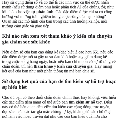
Hãy sử dụng điểm số và có thể là các lĩnh vực cụ thể được nhấn
mạnh (nếu sử dụng điểm phụ hoặc phân tích AI của chúng tôi) như
lời nhắc cho
việc tự phản ánh
. Các đặc điểm được chỉ ra có cộng
hưởng với những trải nghiệm trong cuộc sống của bạn không?
Quan sát các mô hình của bạn trong các tình huống xã hội, môi
trường cảm giác và giao tiếp.
Khi nào nên xem xét tham khảo ý kiến của chuyên
gia chăm sóc sức khỏe
Nếu điểm số của bạn cao đáng kể (đặc biệt là cao hơn 65), nếu các
đặc điểm được mô tả gây ra sự đau khổ hoặc suy giảm đáng kể
trong cuộc sống hàng ngày, hoặc nếu bạn chỉ muốn có sự rõ ràng về
chẩn đoán, thì nên
tham khảo ý kiến của chuyên gia
. Hãy mang
kết quả của bạn như một phần thông tin mà bạn chia sẻ.
Sử dụng kết quả của bạn để tìm kiếm sự hỗ trợ hoặc
sự hiểu biết
Cho dù bạn có theo đuổi chẩn đoán chính thức hay không, việc hiểu
các đặc điểm tiềm năng có thể giúp bạn
tìm kiếm sự hỗ trợ
. Điều
này có thể liên quan đến việc tìm kiếm các cộng đồng trực tuyến,
đọc sách của các tác giả mắc chứng tự kỷ, khám phá các chỗ ở tại
nơi làm việc hoặc truyền đạt nhu cầu của bạn hiệu quả hơn cho