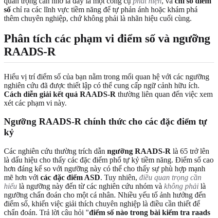
quan trọng cần nhớ là đây là một công cụ
phát hiện
, và
chỉ số điểm
số
chỉ ra các lĩnh vực tiềm năng để tự phản ánh hoặc khám phá
thêm chuyên nghiệp, chứ không phải là nhãn hiệu cuối cùng.
Phân tích các phạm vi điểm số và ngưỡng
RAADS-R
Hiểu vị trí điểm số của bạn nằm trong mối quan hệ với các ngưỡng
nghiên cứu đã được thiết lập có thể cung cấp ngữ cảnh hữu ích.
Cách diễn giải kết quả RAADS-R
thường liên quan đến việc xem
xét các phạm vi này.
Ngưỡng RAADS-R chính thức cho các đặc điểm tự
kỷ
Các nghiên cứu thường trích dẫn
ngưỡng RAADS-R
là 65 trở lên
là dấu hiệu cho thấy các đặc điểm phổ tự kỷ tiềm năng. Điểm số cao
hơn đáng kể so với ngưỡng này có thể cho thấy sự phù hợp mạnh
mẽ hơn với
các đặc điểm ASD
. Tuy nhiên,
điều quan trọng cần
hiểu
là ngưỡng này đến từ các nghiên cứu nhóm và
không phải
là
ngưỡng chẩn đoán cho một cá nhân. Nhiều yếu tố ảnh hưởng đến
điểm số, khiến việc giải thích chuyên nghiệp là điều cần thiết để
chẩn đoán. Trả lời câu hỏi "
điểm số nào trong bài kiểm tra raads