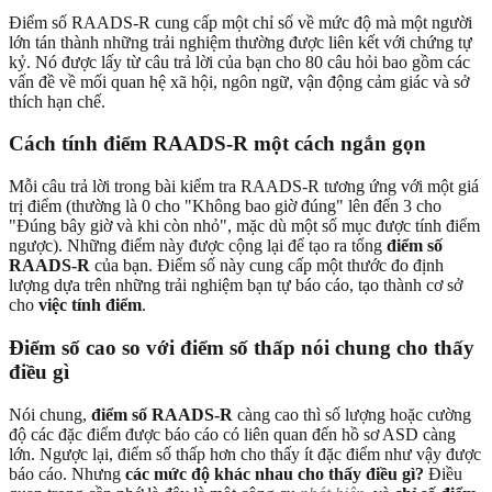
Điểm số RAADS-R cung cấp một chỉ số về mức độ mà một người
lớn tán thành những trải nghiệm thường được liên kết với chứng tự
kỷ. Nó được lấy từ câu trả lời của bạn cho 80 câu hỏi bao gồm các
vấn đề về mối quan hệ xã hội, ngôn ngữ, vận động cảm giác và sở
thích hạn chế.
Cách tính điểm RAADS-R một cách ngắn gọn
Mỗi câu trả lời trong bài kiểm tra RAADS-R tương ứng với một giá
trị điểm (thường là 0 cho "Không bao giờ đúng" lên đến 3 cho
"Đúng bây giờ và khi còn nhỏ", mặc dù một số mục được tính điểm
ngược). Những điểm này được cộng lại để tạo ra tổng
điểm số
RAADS-R
của bạn. Điểm số này cung cấp một thước đo định
lượng dựa trên những trải nghiệm bạn tự báo cáo, tạo thành cơ sở
cho
việc tính điểm
.
Điểm số cao so với điểm số thấp nói chung cho thấy
điều gì
Nói chung,
điểm số RAADS-R
càng cao thì số lượng hoặc cường
độ các đặc điểm được báo cáo có liên quan đến hồ sơ ASD càng
lớn. Ngược lại, điểm số thấp hơn cho thấy ít đặc điểm như vậy được
báo cáo. Nhưng
các mức độ khác nhau cho thấy điều gì?
Điều