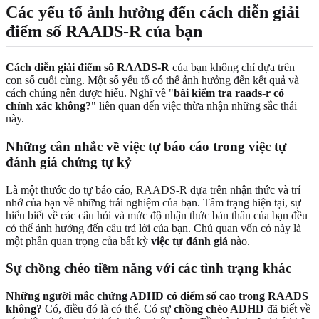
Các yếu tố ảnh hưởng đến cách diễn giải
điểm số RAADS-R của bạn
Cách diễn giải điểm số RAADS-R
của bạn không chỉ dựa trên
con số cuối cùng. Một số yếu tố có thể ảnh hưởng đến kết quả và
cách chúng nên được hiểu. Nghĩ về "
bài kiểm tra raads-r có
chính xác không?
" liên quan đến việc thừa nhận những sắc thái
này.
Những cân nhắc về việc tự báo cáo trong việc tự
đánh giá chứng tự kỷ
Là một thước đo tự báo cáo, RAADS-R dựa trên nhận thức và trí
nhớ của bạn về những trải nghiệm của bạn. Tâm trạng hiện tại, sự
hiểu biết về các câu hỏi và mức độ nhận thức bản thân của bạn đều
có thể ảnh hưởng đến câu trả lời của bạn. Chủ quan vốn có này là
một phần quan trọng của bất kỳ
việc tự đánh giá
nào.
Sự chồng chéo tiềm năng với các tình trạng khác
Những người mắc chứng ADHD có điểm số cao trong RAADS
không?
Có, điều đó là có thể. Có sự
chồng chéo ADHD
đã biết về