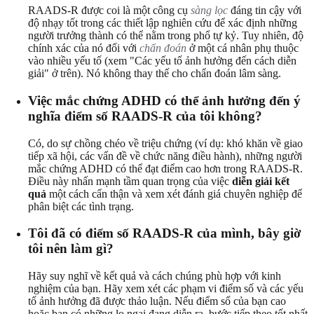
RAADS-R được coi là một công cụ
sàng lọc
đáng tin cậy với
độ nhạy tốt trong các thiết lập nghiên cứu để xác định những
người trưởng thành có thể nằm trong phổ tự kỷ. Tuy nhiên, độ
chính xác của nó đối với
chẩn đoán
ở một cá nhân phụ thuộc
vào nhiều yếu tố (xem "Các yếu tố ảnh hưởng đến cách diễn
giải" ở trên). Nó không thay thế cho chẩn đoán lâm sàng.
Việc mắc chứng ADHD có thể ảnh hưởng đến ý
nghĩa điểm số RAADS-R của tôi không?
Có, do sự chồng chéo về triệu chứng (ví dụ: khó khăn về giao
tiếp xã hội, các vấn đề về chức năng điều hành), những người
mắc chứng ADHD có thể đạt điểm cao hơn trong RAADS-R.
Điều này nhấn mạnh tầm quan trọng của việc
diễn giải kết
quả
một cách cẩn thận và xem xét đánh giá chuyên nghiệp để
phân biệt các tình trạng.
Tôi đã có điểm số RAADS-R của mình, bây giờ
tôi nên làm gì?
Hãy suy nghĩ về kết quả và cách chúng phù hợp với kinh
nghiệm của bạn. Hãy xem xét các phạm vi điểm số và các yếu
tố ảnh hưởng đã được thảo luận. Nếu điểm số của bạn cao
hoặc bạn có những lo ngại đang diễn ra, bước tiếp theo tốt nhất