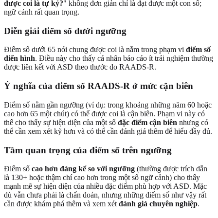
được coi là tự kỷ?
" không đơn giản chỉ là đạt được một con số;
ngữ cảnh rất quan trọng.
Diễn giải điểm số dưới ngưỡng
Điểm số dưới 65 nói chung được coi là nằm trong phạm vi
điểm số
điển hình
. Điều này cho thấy cá nhân báo cáo ít trải nghiệm thường
được liên kết với ASD theo thước đo RAADS-R.
Ý nghĩa của điểm số RAADS-R ở mức cận biên
Điểm số nằm gần ngưỡng (ví dụ: trong khoảng những năm 60 hoặc
cao hơn 65 một chút) có thể được coi là cận biên. Phạm vi này có
thể cho thấy sự hiện diện của một số
đặc điểm cận biên
nhưng có
thể cần xem xét kỹ hơn và có thể cần đánh giá thêm để hiểu đầy đủ.
Tầm quan trọng của điểm số trên ngưỡng
Điểm số
cao hơn đáng kể so với ngưỡng
(thường được trích dẫn
là 130+ hoặc thậm chí cao hơn trong một số ngữ cảnh) cho thấy
mạnh mẽ sự hiện diện của nhiều đặc điểm phù hợp với ASD. Mặc
dù vẫn chưa phải là chẩn đoán, nhưng những điểm số như vậy rất
cần được khám phá thêm và xem xét
đánh giá chuyên nghiệp
.