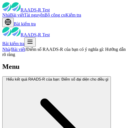
RAADS-R Test
Nhà
Bài viết
Tài nguyên
Bộ công cụ
Kiểm tra
Bài kiểm tra
RAADS-R Test
Bài kiểm tra
Nhà
/
Bài viết
/
Điểm số RAADS-R của bạn có ý nghĩa gì: Hướng dẫn
rõ ràng
Menu
Hiểu kết quả RAADS-R của bạn: Điểm số đại diện cho điều gì