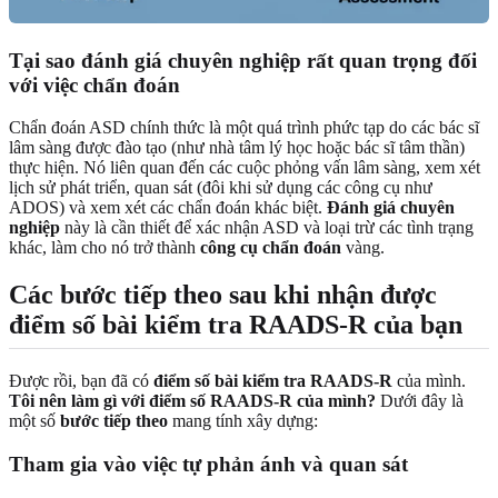
Tại sao đánh giá chuyên nghiệp rất quan trọng đối
với việc chẩn đoán
Chẩn đoán ASD chính thức là một quá trình phức tạp do các bác sĩ
lâm sàng được đào tạo (như nhà tâm lý học hoặc bác sĩ tâm thần)
thực hiện. Nó liên quan đến các cuộc phỏng vấn lâm sàng, xem xét
lịch sử phát triển, quan sát (đôi khi sử dụng các công cụ như
ADOS) và xem xét các chẩn đoán khác biệt.
Đánh giá chuyên
nghiệp
này là cần thiết để xác nhận ASD và loại trừ các tình trạng
khác, làm cho nó trở thành
công cụ chẩn đoán
vàng.
Các bước tiếp theo sau khi nhận được
điểm số bài kiểm tra RAADS-R của bạn
Được rồi, bạn đã có
điểm số bài kiểm tra RAADS-R
của mình.
Tôi nên làm gì với điểm số RAADS-R của mình?
Dưới đây là
một số
bước tiếp theo
mang tính xây dựng:
Tham gia vào việc tự phản ánh và quan sát