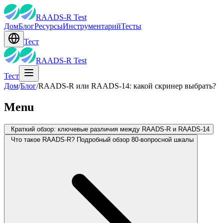
RAADS-R Test
Дом
Блог
Ресурсы
Инструментарий
Тесты
Тест
RAADS-R Test
Тест
Дом
/
Блог
/
RAADS-R или RAADS-14: какой скринер выбрать?
Menu
Краткий обзор: ключевые различия между RAADS-R и RAADS-14
Что такое RAADS-R? Подробный обзор 80-вопросной шкалы