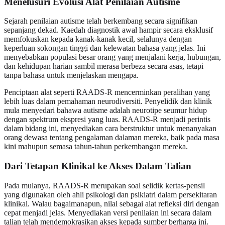
Menelusuri Evolusi Alat Penilaian Autisme
Sejarah penilaian autisme telah berkembang secara signifikan
sepanjang dekad. Kaedah diagnostik awal hampir secara eksklusif
memfokuskan kepada kanak‑kanak kecil, selalunya dengan
keperluan sokongan tinggi dan kelewatan bahasa yang jelas. Ini
menyebabkan populasi besar orang yang menjalani kerja, hubungan,
dan kehidupan harian sambil merasa berbeza secara asas, tetapi
tanpa bahasa untuk menjelaskan mengapa.
Penciptaan alat seperti RAADS‑R mencerminkan peralihan yang
lebih luas dalam pemahaman neurodiversiti. Penyelidik dan klinik
mula menyedari bahawa autisme adalah neurotipe seumur hidup
dengan spektrum ekspresi yang luas. RAADS‑R menjadi perintis
dalam bidang ini, menyediakan cara berstruktur untuk menanyakan
orang dewasa tentang pengalaman dalaman mereka, baik pada masa
kini mahupun semasa tahun‑tahun perkembangan mereka.
Dari Tetapan Klinikal ke Akses Dalam Talian
Pada mulanya, RAADS‑R merupakan soal selidik kertas‑pensil
yang digunakan oleh ahli psikologi dan psikiatri dalam persekitaran
klinikal. Walau bagaimanapun, nilai sebagai alat refleksi diri dengan
cepat menjadi jelas. Menyediakan versi penilaian ini secara dalam
talian telah mendemokrasikan akses kepada sumber berharga ini.