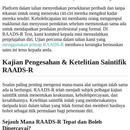
Platform dalam talian menyediakan persekitaran peribadi dan tanpa
tekanan untuk orang meneroka ciri‑ciri mereka mengikut kadar
mereka sendiri. Kebolehcapaian ini membantu orang mengumpul
maklumat dan menyusun pemikiran sebelum memutuskan sama ada
untuk mendapatkan penilaian profesional yang formal. Di
RAADS‑R Test, kami komited kepada misi memudahkan
penjelajahan diri. Ujian percuma dalam talian kami yang
menggunakan prinsip RAADS‑R
membawa kerangka berasaskan
sains ini terus kepada anda.
Kajian Pengesahan & Ketelitian Saintifik
RAADS‑R
Soalan paling penting mengenai mana‑mana alat saringan ialah sama
ada ia berfungsi. RAADS‑R telah menjadi subjek pelbagai kajian
saintifik untuk menentukan keakuratan, kebolehpercayaan, dan
kesahihannya. Ketelitian saintifik inilah yang membezakannya
daripada kuiz dalam talian yang tidak formal dan memberi hasilnya
bobot sebagai titik permulaan bagi penemuan diri.
Sejauh Mana RAADS‑R Tepat dan Boleh
Dipercayai?