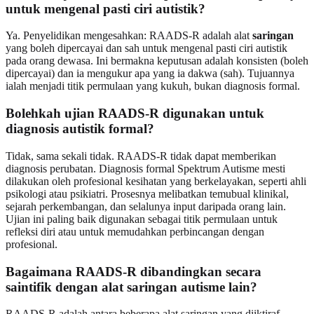
untuk mengenal pasti ciri autistik?
Ya. Penyelidikan mengesahkan: RAADS‑R adalah alat
saringan
yang boleh dipercayai dan sah untuk mengenal pasti ciri autistik
pada orang dewasa. Ini bermakna keputusan adalah konsisten (boleh
dipercayai) dan ia mengukur apa yang ia dakwa (sah). Tujuannya
ialah menjadi titik permulaan yang kukuh, bukan diagnosis formal.
Bolehkah ujian RAADS‑R digunakan untuk
diagnosis autistik formal?
Tidak, sama sekali tidak. RAADS‑R tidak dapat memberikan
diagnosis perubatan. Diagnosis formal Spektrum Autisme mesti
dilakukan oleh profesional kesihatan yang berkelayakan, seperti ahli
psikologi atau psikiatri. Prosesnya melibatkan temubual klinikal,
sejarah perkembangan, dan selalunya input daripada orang lain.
Ujian ini paling baik digunakan sebagai titik permulaan untuk
refleksi diri atau untuk memudahkan perbincangan dengan
profesional.
Bagaimana RAADS‑R dibandingkan secara
saintifik dengan alat saringan autisme lain?
RAADS‑R adalah antara beberapa alat saringan yang diiktiraf,