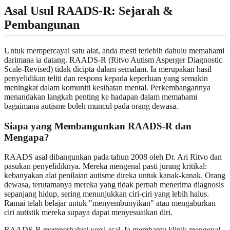
Asal Usul RAADS-R: Sejarah &
Pembangunan
Untuk mempercayai satu alat, anda mesti terlebih dahulu memahami
darimana ia datang. RAADS-R (Ritvo Autism Asperger Diagnostic
Scale‑Revised) tidak dicipta dalam semalam. Ia merupakan hasil
penyelidikan teliti dan respons kepada keperluan yang semakin
meningkat dalam komuniti kesihatan mental. Perkembangannya
menandakan langkah penting ke hadapan dalam memahami
bagaimana autisme boleh muncul pada orang dewasa.
Siapa yang Membangunkan RAADS-R dan
Mengapa?
RAADS asal dibangunkan pada tahun 2008 oleh Dr. Ari Ritvo dan
pasukan penyelidiknya. Mereka mengenal pasti jurang kritikal:
kebanyakan alat penilaian autisme direka untuk kanak‑kanak. Orang
dewasa, terutamanya mereka yang tidak pernah menerima diagnosis
sepanjang hidup, sering menunjukkan ciri‑ciri yang lebih halus.
Ramai telah belajar untuk "menyembunyikan" atau mengaburkan
ciri autistik mereka supaya dapat menyesuaikan diri.
RAADS-R memperhalusi versi asal. Ia membantu klinik mengenal