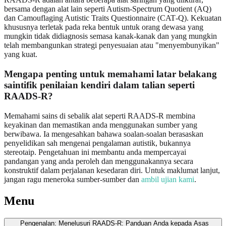
bersama dengan alat lain seperti Autism‑Spectrum Quotient (AQ)
dan Camouflaging Autistic Traits Questionnaire (CAT‑Q). Kekuatan
khususnya terletak pada reka bentuk untuk orang dewasa yang
mungkin tidak didiagnosis semasa kanak‑kanak dan yang mungkin
telah membangunkan strategi penyesuaian atau "menyembunyikan"
yang kuat.
Mengapa penting untuk memahami latar belakang
saintifik penilaian kendiri dalam talian seperti
RAADS‑R?
Memahami sains di sebalik alat seperti RAADS‑R membina
keyakinan dan memastikan anda menggunakan sumber yang
berwibawa. Ia mengesahkan bahawa soalan‑soalan berasaskan
penyelidikan sah mengenai pengalaman autistik, bukannya
stereotaip. Pengetahuan ini membantu anda mempercayai
pandangan yang anda peroleh dan menggunakannya secara
konstruktif dalam perjalanan kesedaran diri. Untuk maklumat lanjut,
jangan ragu meneroka sumber-sumber dan
ambil ujian kami
.
Menu
Pengenalan: Menelusuri RAADS-R: Panduan Anda kepada Asas