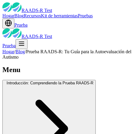
RAADS-R Test
Hogar
Blog
Recursos
Kit de herramientas
Pruebas
Prueba
RAADS-R Test
Prueba
Hogar
/
Blog
/
Prueba RAADS-R: Tu Guía para la Autoevaluación del
Autismo
Menu
Introducción: Comprendiendo la Prueba RAADS-R