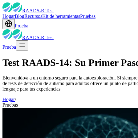
RAADS-R Test
Hogar
Blog
Recursos
Kit de herramientas
Pruebas
Prueba
RAADS-R Test
Prueba
Test RAADS-14: Su Primer Paso
Bienvenido/a a un entorno seguro para la autoexploración. Si siempre 
de tests de detección de autismo para adultos ofrece un punto de part
lenguaje para tus experiencias.
Hogar
/
Pruebas