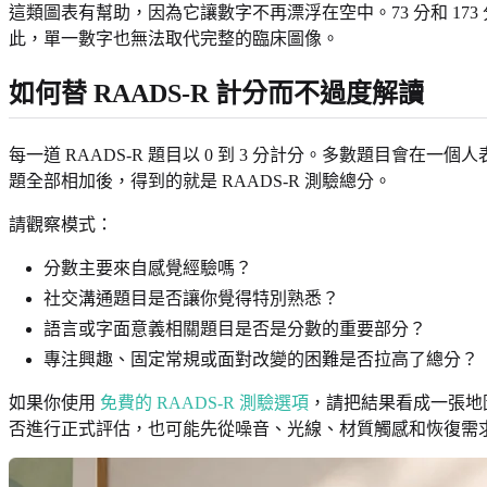
這類圖表有幫助，因為它讓數字不再漂浮在空中。73 分和 1
此，單一數字也無法取代完整的臨床圖像。
如何替 RAADS-R 計分而不過度解讀
每一道 RAADS-R 題目以 0 到 3 分計分。多數題目
題全部相加後，得到的就是 RAADS-R 測驗總分。
請觀察模式：
分數主要來自感覺經驗嗎？
社交溝通題目是否讓你覺得特別熟悉？
語言或字面意義相關題目是否是分數的重要部分？
專注興趣、固定常規或面對改變的困難是否拉高了總分？
如果你使用
免費的 RAADS-R 測驗選項
，請把結果看成一張地
否進行正式評估，也可能先從噪音、光線、材質觸感和恢復需