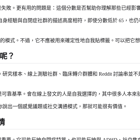
也不是失敗。更有用的問題是：這個分數是否幫助你理解那些已經影
身經驗與自閉症社群的描述高度相符，即使分數低於 65，也
意到的模式。不過，它不應被用來確定性地自我貼標籤。可以把它
串呢？
導。研究樣本、線上測驗社群、臨床轉介群體和 Reddit 討論
，但它們不是可靠基準。會在線上發文的人是自我選擇的，其中很多人
你說出一個感覺議題或社交溝通模式，那就可能很有價值。
情
解讀很重要。它可能反映自閉症特質，也可能反映與 ADHD、社