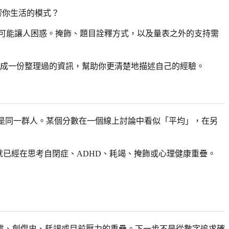
響你生活的模式？
仍可能讓人困惑。掩飾、題目詮釋方式，以及量表之外的支持需
想成一份整理過的資訊，幫助你更清楚地描述自己的經驗。
串並不是同一群人。某個分數在一個線上討論中看似「平均」，在另
本來就已經在思考自閉症、ADHD、耗竭、掩飾或心理健康重疊。
交焦慮、創傷史、耗竭或目前壓力的重疊。下一步不是從數字追求確