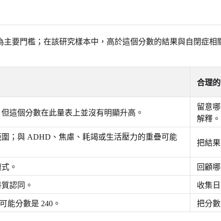
究將 65 視為主要門檻；在該研究樣本中，高於這個分數的結果與自
合理的
留意哪
，但這個分數在此量表上並沒有明顯升高。
解釋。
圍；與 ADHD、焦慮、耗竭或生活壓力的重疊可能
把結果
模式。
回顧哪
特質認同。
收集日
可能分數是 240。
把分數