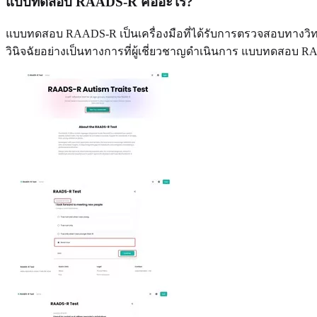
แบบทดสอบ RAADS-R คืออะไร?
แบบทดสอบ RAADS-R เป็นเครื่องมือที่ได้รับการตรวจสอบทางวิท
วินิจฉัยอย่างเป็นทางการที่ผู้เชี่ยวชาญดำเนินการ แบบทดสอบ R