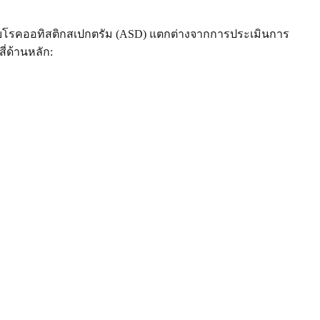
กับโรคออทิสติกสเปกตรัม (ASD) แตกต่างจากการประเมินการ
่ด้านหลัก: