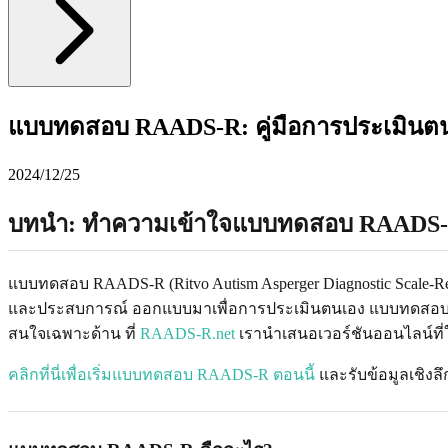
แบบทดสอบ RAADS-R: คู่มือการประเมินตนเ
2024/12/25
บทนำ: ทำความเข้าใจแบบทดสอบ RAADS
แบบทดสอบ RAADS-R (Ritvo Autism Asperger Diagnostic Scale-R
และประสบการณ์ ออกแบบมาเพื่อการประเมินตนเอง แบบทดสอบนี้
สนใจเฉพาะด้าน ที่
RAADS-R.net
เรานำเสนอเวอร์ชันออนไลน์ที่
คลิกที่นี่เพื่อเริ่มแบบทดสอบ RAADS-R ตอนนี้
และรับข้อมูลเชิง