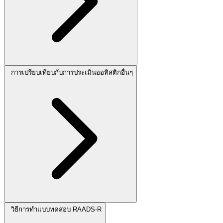
การเปรียบเทียบกับการประเมินออทิสติกอื่นๆ
วิธีการทำแบบทดสอบ RAADS-R