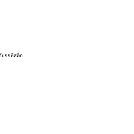
ับออทิสติก