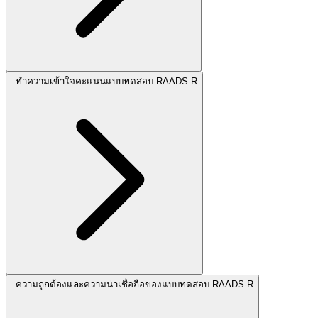
ทำความเข้าใจคะแนนแบบทดสอบ RAADS-R
ความถูกต้องและความน่าเชื่อถือของแบบทดสอบ RAADS-R