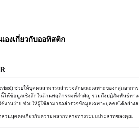
องเกี่ยวกับออทิสติก
-R
evised) ช่วยให้บุคคลสามารถสำรวจลักษณะเฉพาะของกลุ่มอาการออทิ
ให้ข้อมูลเชิงลึกในด้านพฤติกรรมที่สำคัญ รวมถึงปฏิสัมพันธ์
ใช้งานง่าย ช่วยให้ผู้ใช้สามารถสำรวจข้อมูลเฉพาะบุคคลได้อย่าง
ลึกส่วนบุคคลเกี่ยวกับความหลากหลายทางระบบประสาทของคุณ