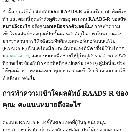
2025/05/10
ดังนั้น คุณได้ทำ
แบบทดสอบ RAADS-R
แล้วหรือกำลังคิดที่จะ
ทำ และตอนนี้คุณกำลังดูตัวเลขอยู่
คะแนน RAADS-R ของฉัน
หมายถึงอะไร
จริงๆ
นอกเหนือจากตัวเลขนั้น?
การทำความ
เข้าใจผลลัพธ์ของคุณเป็นขั้นตอนสำคัญในการค้นพบตนเอง
มาตราส่วนการวินิจฉัยออทิสติกแอสเพอร์เกอร์แบบแก้ไข
(RAADS-R) เป็นเครื่องมือประเมินตนเองที่มีค่าซึ่งมีให้บริการ
บน
raads-r.net
, ออกแบบมาเพื่อช่วยให้ผู้ใหญ่สำรวจลักษณะนิสัย
ที่อาจเกี่ยวข้องกับโรคออทิสติกสเปกตรัม (ASD) คู่มือนี้จะช่วย
ให้คุณนำทางคะแนนของคุณ ทำความเข้าใจบริบท และหาวิธี
ดำเนินการต่อไป
การทำความเข้าใจผลลัพธ์ RAADS-R ของ
คุณ: คะแนนหมายถึงอะไร
คะแนน RAADS-R บ่งชี้ถึงขอบเขตที่ผู้ใหญ่สนับสนุน
ประสบการณ์ที่มักเกี่ยวข้องกับออทิสติก มันได้มาจากคำตอบ