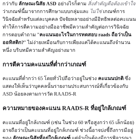
กว่ากับ
ลักษณะนิสัย ASD
อย่างไรก็ตาม
สิ่งสำคัญคือต้องเข้าใจ
ว่าเกณฑ์นี้มาจากการศึกษาแบบกลุ่มและ
ไม่ใช่
เกณฑ์การ
วินิจฉัยสำหรับแต่ละบุคคล ปัจจัยหลายอย่างมีอิทธิพลต่อคะแนน
ทำให้การตีความอย่างมืออาชีพมีความสำคัญต่อการวินิจฉัย
การตอบคำถาม "
คะแนนอะไรในการทดสอบ raads ถือว่าเป็น
ออทิสติก?
" ไม่ง่ายเหมือนกับการเพียงแค่ได้คะแนนถึงจำนวน
หนึ่ง บริบทมีความสำคัญอย่างมาก
การตีความคะแนนที่ต่ำกว่าเกณฑ์
คะแนนที่ต่ำกว่า 65 โดยทั่วไปถือว่าอยู่ในช่วง
คะแนนปกติ
ซึ่ง
แสดงให้เห็นว่าบุคคลนั้นรายงานประสบการณ์ที่เกี่ยวข้องกับ
ASD น้อยลงตามการวัด RAADS-R
ความหมายของคะแนน RAADS-R ที่อยู่ใกล้เกณฑ์
คะแนนที่อยู่ใกล้เกณฑ์ (เช่น ในช่วง 60 หรือสูงกว่า 65 เล็กน้อย)
อาจถือว่าเป็นคะแนนที่อยู่ใกล้เกณฑ์ ช่วงนี้อาจบ่งชี้ถึงการมีอยู่
ของ
ลักษณะนิสัยที่อยู่ใกล้เกณฑ์
แต่จำเป็นต้องมีการพิจารณา