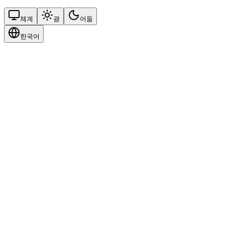
체계
광
어둠
한국어