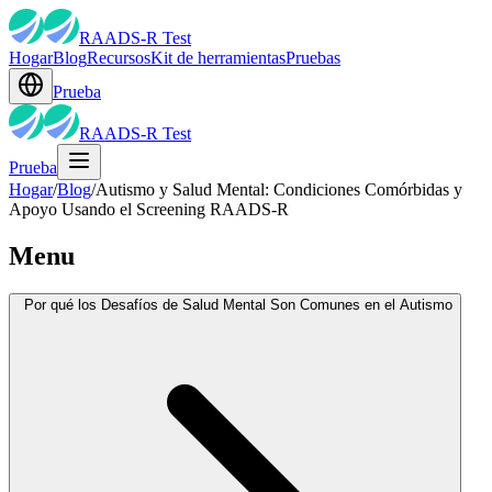
RAADS-R Test
Hogar
Blog
Recursos
Kit de herramientas
Pruebas
Prueba
RAADS-R Test
Prueba
Hogar
/
Blog
/
Autismo y Salud Mental: Condiciones Comórbidas y
Apoyo Usando el Screening RAADS-R
Menu
Por qué los Desafíos de Salud Mental Son Comunes en el Autismo