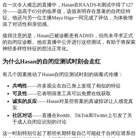
在一次令人难忘的直播中，Hasan在RAADS-R测试中得了127
分——远高于65分的临界值，该值表明存在显著的自闭症特
征。他还与另一位主播Maya Higa一同完成了评估，为体验增
添了对话性和亲切感。
值得注意的是，Hasan已被诊断患有ADHD，但尚未寻求正式
的自闭症诊断。他在直播中公开进行这些测试，有助于将探索
神经多样性特征的想法正常化。
为什么Hasan的自闭症测试时刻会走红
有几个因素推动了Hasan自闭症测试时刻的病毒式传播：
共鸣性
——许多观众在自己身上发现了相似的特征
可及性
——它表明筛查工具可以免费在线获取
诚实的反应
——Hasan对某些答案的真诚惊讶让人感觉真
实
社区对话
——直播在Reddit、TikTok和Twitter上引发了关
于成人自闭症识别的讨论
这一时刻特别引起了那些长期怀疑自己可能处于自闭症谱系但