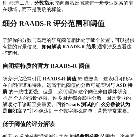
种
筛选
工具，
分数指示
指向自我反省或进一步专业探索的潜
在领域，而不是明确的标签。
细分 RAADS-R 评分范围和阈值
了解你的分数与既定的研究阈值相比处于哪个位置，可以提供
有益的背景信息。
如何解读 RAADS-R 结果
通常涉及查看这
些范围。
自闭症特质的官方 RAADS-R 阈值
研究研究经常引用
RAADS-R 阈值
65 或更高，这表明可能存
在自闭症谱系特质。远高于此阈值的分数可能表明与
ASD 特
质
的一致性更强。但是，
必须理解
这个阈值来自群体研究，
不是
个人的诊断界限。许多因素都会影响分数，因此专业的
解读对于诊断至关重要。回答“
raads 测试的什么分数被认为
是自闭症？
”并不像达到一个数字那么简单；背景非常重要。
低于阈值的评分解读
低于 65 分的分数通常被认为在
神经典型分数
范围内。这表明