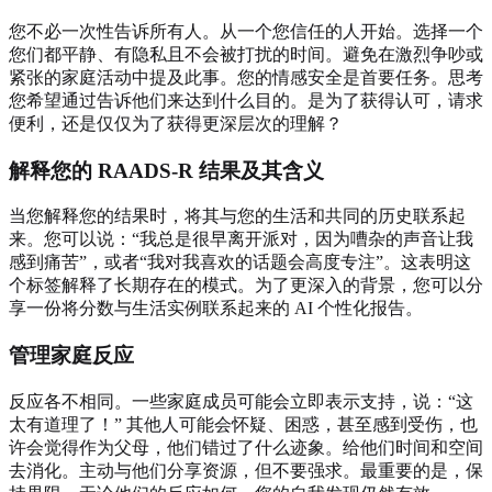
您不必一次性告诉所有人。从一个您信任的人开始。选择一个
您们都平静、有隐私且不会被打扰的时间。避免在激烈争吵或
紧张的家庭活动中提及此事。您的情感安全是首要任务。思考
您希望通过告诉他们来达到什么目的。是为了获得认可，请求
便利，还是仅仅为了获得更深层次的理解？
解释您的 RAADS-R 结果及其含义
当您解释您的结果时，将其与您的生活和共同的历史联系起
来。您可以说：“我总是很早离开派对，因为嘈杂的声音让我
感到痛苦”，或者“我对我喜欢的话题会高度专注”。这表明这
个标签解释了长期存在的模式。为了更深入的背景，您可以分
享一份将分数与生活实例联系起来的 AI 个性化报告。
管理家庭反应
反应各不相同。一些家庭成员可能会立即表示支持，说：“这
太有道理了！” 其他人可能会怀疑、困惑，甚至感到受伤，也
许会觉得作为父母，他们错过了什么迹象。给他们时间和空间
去消化。主动与他们分享资源，但不要强求。最重要的是，保