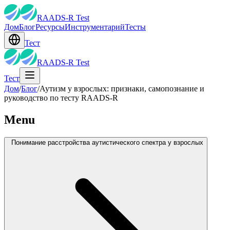
RAADS-R Test
Дом
Блог
Ресурсы
Инструментарий
Тесты
Тест
RAADS-R Test
Тест
Дом
/
Блог
/
Аутизм у взрослых: признаки, самопознание и
руководство по тесту RAADS-R
Menu
Понимание расстройства аутистического спектра у взрослых