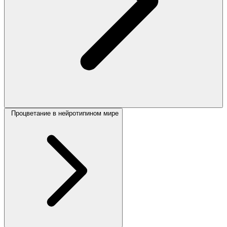
Процветание в нейротипином мире