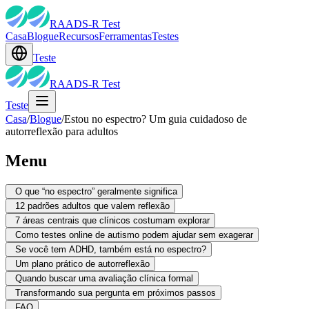
RAADS-R Test
Casa
Blogue
Recursos
Ferramentas
Testes
Teste
RAADS-R Test
Teste
Casa
/
Blogue
/
Estou no espectro? Um guia cuidadoso de
autorreflexão para adultos
Menu
O que “no espectro” geralmente significa
12 padrões adultos que valem reflexão
7 áreas centrais que clínicos costumam explorar
Como testes online de autismo podem ajudar sem exagerar
Se você tem ADHD, também está no espectro?
Um plano prático de autorreflexão
Quando buscar uma avaliação clínica formal
Transformando sua pergunta em próximos passos
FAQ