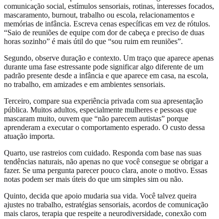
comunicação social, estímulos sensoriais, rotinas, interesses focados,
mascaramento, burnout, trabalho ou escola, relacionamentos e
memórias de infância. Escreva cenas específicas em vez de rótulos.
“Saio de reuniões de equipe com dor de cabeça e preciso de duas
horas sozinho” é mais útil do que “sou ruim em reuniões”.
Segundo, observe duração e contexto. Um traço que aparece apenas
durante uma fase estressante pode significar algo diferente de um
padrão presente desde a infância e que aparece em casa, na escola,
no trabalho, em amizades e em ambientes sensoriais.
Terceiro, compare sua experiência privada com sua apresentação
pública. Muitos adultos, especialmente mulheres e pessoas que
mascaram muito, ouvem que “não parecem autistas” porque
aprenderam a executar o comportamento esperado. O custo dessa
atuação importa.
Quarto, use rastreios com cuidado. Responda com base nas suas
tendências naturais, não apenas no que você consegue se obrigar a
fazer. Se uma pergunta parecer pouco clara, anote o motivo. Essas
notas podem ser mais úteis do que um simples sim ou não.
Quinto, decida que apoio mudaria sua vida. Você talvez queira
ajustes no trabalho, estratégias sensoriais, acordos de comunicação
mais claros, terapia que respeite a neurodiversidade, conexão com