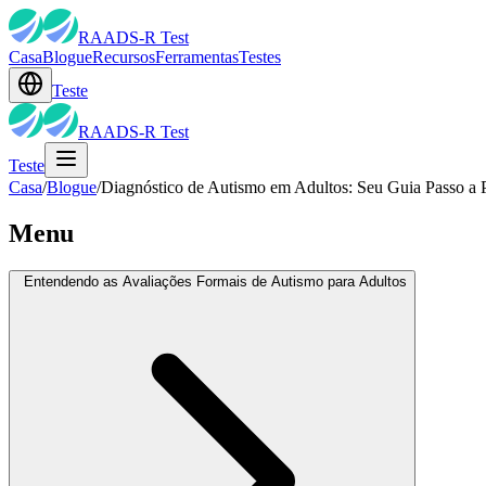
RAADS-R Test
Casa
Blogue
Recursos
Ferramentas
Testes
Teste
RAADS-R Test
Teste
Casa
/
Blogue
/
Diagnóstico de Autismo em Adultos: Seu Guia Passo a 
Menu
Entendendo as Avaliações Formais de Autismo para Adultos