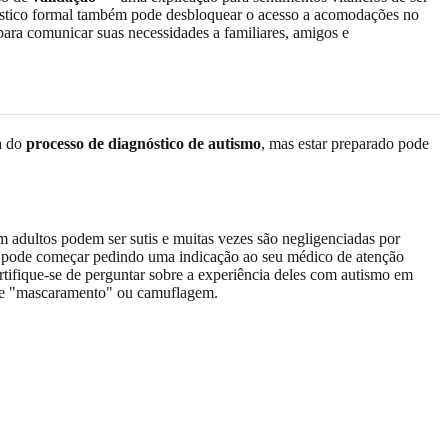
nóstico formal também pode desbloquear o acesso a acomodações no
ara comunicar suas necessidades a familiares, amigos e
ra do
processo de diagnóstico de autismo
, mas estar preparado pode
em adultos podem ser sutis e muitas vezes são negligenciadas por
 pode começar pedindo uma indicação ao seu médico de atenção
rtifique-se de perguntar sobre a experiência deles com autismo em
s de "mascaramento" ou camuflagem.