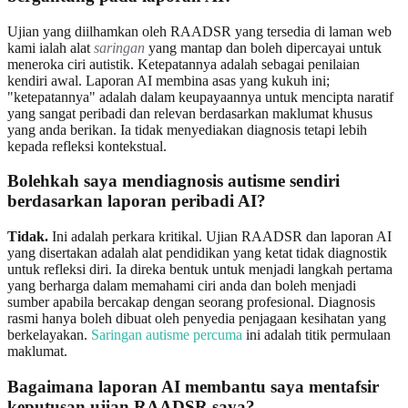
Ujian yang diilhamkan oleh RAADSR yang tersedia di laman web
kami ialah alat
saringan
yang mantap dan boleh dipercayai untuk
meneroka ciri autistik. Ketepatannya adalah sebagai penilaian
kendiri awal. Laporan AI membina asas yang kukuh ini;
"ketepatannya" adalah dalam keupayaannya untuk mencipta naratif
yang sangat peribadi dan relevan berdasarkan maklumat khusus
yang anda berikan. Ia tidak menyediakan diagnosis tetapi lebih
kepada refleksi kontekstual.
Bolehkah saya mendiagnosis autisme sendiri
berdasarkan laporan peribadi AI?
Tidak.
Ini adalah perkara kritikal. Ujian RAADSR dan laporan AI
yang disertakan adalah alat pendidikan yang ketat tidak diagnostik
untuk refleksi diri. Ia direka bentuk untuk menjadi langkah pertama
yang berharga dalam memahami ciri anda dan boleh menjadi
sumber apabila bercakap dengan seorang profesional. Diagnosis
rasmi hanya boleh dibuat oleh penyedia penjagaan kesihatan yang
berkelayakan.
Saringan autisme percuma
ini adalah titik permulaan
maklumat.
Bagaimana laporan AI membantu saya mentafsir
keputusan ujian RAADSR saya?