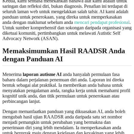
Kedua, kami sentiasa menekankan bahawa alat kami adalah untuk
saringan dan refleksi diri, bukan diagnosis. Penafian ini terdapat di
seluruh laman web untuk mengelakkan salah tafsir. AI kami adalah
panduan untuk penerokaan, yang direka untuk memperkasakan
anda dengan maklumat sebelum anda
mencari pendapat profesional
.
Untuk sumber komprehensif dan sokongan daripada organisasi yang
diketuai komuniti, pertimbangkan untuk melawati Autistic Self
Advocacy Network (ASAN).
Memaksimumkan Hasil RAADSR Anda
dengan Panduan AI
Menerima
laporan autisme AI
anda hanyalah permulaan fasa
baharu dalam perjalanan penemuan diri anda. Laporan ini direka
bentuk sebagai alat praktikal. Ia memberikan anda bahasa untuk
menyatakan pengalaman anda, rangka kerja untuk memahami profil
kognitif unik anda, dan titik permulaan untuk penerokaan atau
perbincangan lanjut.
Dengan memanfaatkan panduan yang dikuasakan AI, anda boleh
mengubah hasil ujian RAADSR anda daripada satu set nombor
menjadi pemangkin untuk perubahan yang bermakna dan
penerimaan diri yang lebih mendalam. Ia memperkasakan anda
untuk bergerak maju dengan kejelasan dan keyakinan yang lebih