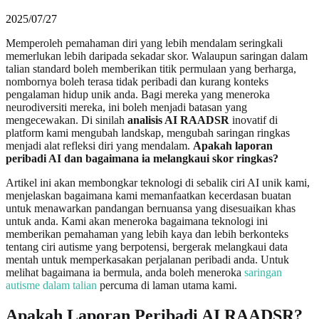
2025/07/27
Memperoleh pemahaman diri yang lebih mendalam seringkali
memerlukan lebih daripada sekadar skor. Walaupun saringan dalam
talian standard boleh memberikan titik permulaan yang berharga,
nombornya boleh terasa tidak peribadi dan kurang konteks
pengalaman hidup unik anda. Bagi mereka yang meneroka
neurodiversiti mereka, ini boleh menjadi batasan yang
mengecewakan. Di sinilah
analisis AI RAADSR
inovatif di
platform kami mengubah landskap, mengubah saringan ringkas
menjadi alat refleksi diri yang mendalam.
Apakah laporan
peribadi AI dan bagaimana ia melangkaui skor ringkas?
Artikel ini akan membongkar teknologi di sebalik ciri AI unik kami,
menjelaskan bagaimana kami memanfaatkan kecerdasan buatan
untuk menawarkan pandangan bernuansa yang disesuaikan khas
untuk anda. Kami akan meneroka bagaimana teknologi ini
memberikan pemahaman yang lebih kaya dan lebih berkonteks
tentang ciri autisme yang berpotensi, bergerak melangkaui data
mentah untuk memperkasakan perjalanan peribadi anda. Untuk
melihat bagaimana ia bermula, anda boleh meneroka
saringan
autisme dalam talian
percuma di laman utama kami.
Apakah Laporan Peribadi AI RAADSR?