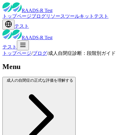
RAADS-R Test
トップページ
ブログ
リソース
ツールキット
テスト
テスト
RAADS-R Test
テスト
トップページ
/
ブログ
/
成人自閉症診断：段階別ガイド
Menu
成人の自閉症の正式な評価を理解する