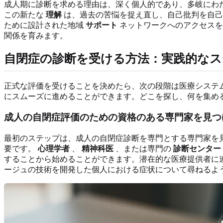
成人期に診断を求める理由は、深く個人的であり、多岐にわ
この新たな
理解
は、過去の苦悩を捉え直し、自己批判を自己
ために設計された地域
サポート
ネットワークへのアクセスを
関係を育みます。
自閉症の診断を受ける方法：実践的なス
正式な評価を受けることを決めたら、次の段階は医療システ
にスムーズに進めることができます。どこを探し、何を集め
成人の自閉症評価のための資格のある専門家を見つ
最初のステップは、成人の自閉症診断を専門とする専門家を
要です。
心理学者
、
精神科医
、または専門の
診断センター
することから始めることができます。潜在的な医療提供者に
ージュの技術を開発した個人における症状について尋ねるよ