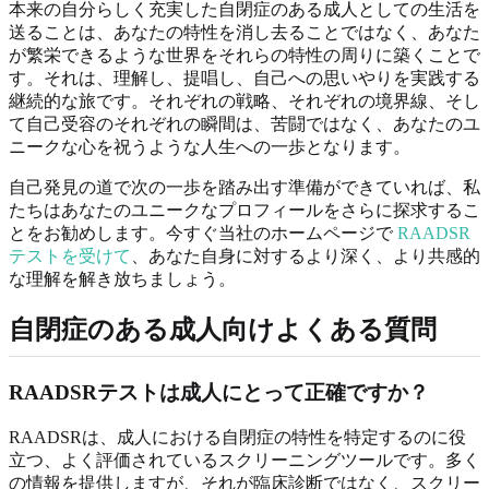
本来の自分らしく充実した自閉症のある成人としての生活を
送ることは、あなたの特性を消し去ることではなく、あなた
が繁栄できるような世界をそれらの特性の周りに築くことで
す。それは、理解し、提唱し、自己への思いやりを実践する
継続的な旅です。それぞれの戦略、それぞれの境界線、そし
て自己受容のそれぞれの瞬間は、苦闘ではなく、あなたのユ
ニークな心を祝うような人生への一歩となります。
自己発見の道で次の一歩を踏み出す準備ができていれば、私
たちはあなたのユニークなプロフィールをさらに探求するこ
とをお勧めします。今すぐ当社のホームページで
RAADSR
テストを受けて
、あなた自身に対するより深く、より共感的
な理解を解き放ちましょう。
自閉症のある成人向けよくある質問
RAADSRテストは成人にとって正確ですか？
RAADSRは、成人における自閉症の特性を特定するのに役
立つ、よく評価されているスクリーニングツールです。多く
の情報を提供しますが、それが臨床診断ではなく、スクリー