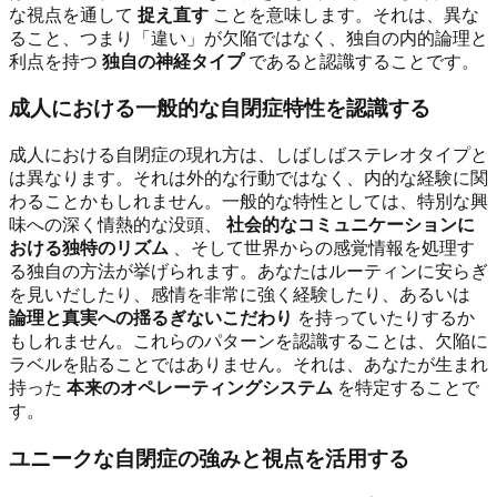
な視点を通して
捉え直す
ことを意味します。それは、異な
ること、つまり「違い」が欠陥ではなく、独自の内的論理と
利点を持つ
独自の神経タイプ
であると認識することです。
成人における一般的な自閉症特性を認識する
成人における自閉症の現れ方は、しばしばステレオタイプと
は異なります。それは外的な行動ではなく、内的な経験に関
わることかもしれません。一般的な特性としては、特別な興
味への深く情熱的な没頭、
社会的なコミュニケーションに
おける独特のリズム
、そして世界からの感覚情報を処理す
る独自の方法が挙げられます。あなたはルーティンに安らぎ
を見いだしたり、感情を非常に強く経験したり、あるいは
論理と真実への揺るぎないこだわり
を持っていたりするか
もしれません。これらのパターンを認識することは、欠陥に
ラベルを貼ることではありません。それは、あなたが生まれ
持った
本来のオペレーティングシステム
を特定することで
す。
ユニークな自閉症の強みと視点を活用する