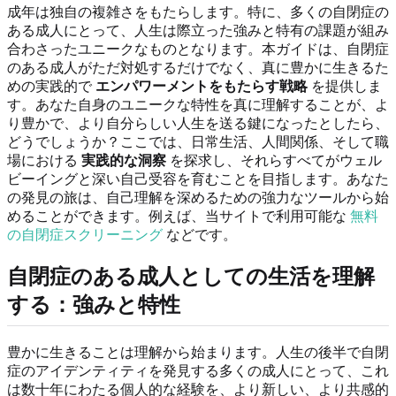
成年は独自の複雑さをもたらします。特に、多くの自閉症の
ある成人にとって、人生は際立った強みと特有の課題が組み
合わさったユニークなものとなります。本ガイドは、自閉症
のある成人がただ対処するだけでなく、真に豊かに生きるた
めの実践的で
エンパワーメントをもたらす戦略
を提供しま
す。あなた自身のユニークな特性を真に理解することが、よ
り豊かで、より自分らしい人生を送る鍵になったとしたら、
どうでしょうか？ここでは、日常生活、人間関係、そして職
場における
実践的な洞察
を探求し、それらすべてがウェル
ビーイングと深い自己受容を育むことを目指します。あなた
の発見の旅は、自己理解を深めるための強力なツールから始
めることができます。例えば、当サイトで利用可能な
無料
の自閉症スクリーニング
などです。
自閉症のある成人としての生活を理解
する：強みと特性
豊かに生きることは理解から始まります。人生の後半で自閉
症のアイデンティティを発見する多くの成人にとって、これ
は数十年にわたる個人的な経験を、より新しい、より共感的