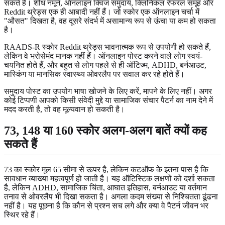
सकते हैं। शोध नमूने, ऑनलाइन क्विज समुदाय, क्लिनिकल रेफरल समूह और
Reddit थ्रेड्स एक ही आबादी नहीं हैं। जो स्कोर एक ऑनलाइन चर्चा में
"औसत" दिखता है, वह दूसरे संदर्भ में असामान्य रूप से ऊंचा या कम हो सकता
है।
RAADS-R स्कोर Reddit थ्रेड्स भावनात्मक रूप से उपयोगी हो सकते हैं,
लेकिन वे भरोसेमंद मानक नहीं हैं। ऑनलाइन पोस्ट करने वाले लोग स्वयं-
चयनित होते हैं, और बहुत से लोग पहले से ही ऑटिज्म, ADHD, बर्नआउट,
मास्किंग या मानसिक स्वास्थ्य ओवरलैप पर सवाल कर रहे होते हैं।
समुदाय पोस्ट का उपयोग भाषा खोजने के लिए करें, मापने के लिए नहीं। अगर
कोई टिप्पणी आपको किसी संवेदी मुद्दे या सामाजिक संचार पैटर्न का नाम देने में
मदद करती है, तो वह मूल्यवान हो सकती है।
73, 148 या 160 स्कोर अलग-अलग बातें क्यों कह
सकते हैं
73 का स्कोर मूल 65 सीमा से ऊपर है, लेकिन कटऑफ के इतना पास है कि
सावधान व्याख्या महत्वपूर्ण हो जाती है। यह ऑटिस्टिक लक्षणों को दर्शा सकता
है, लेकिन ADHD, सामाजिक चिंता, आघात इतिहास, बर्नआउट या वर्तमान
तनाव से ओवरलैप भी दिखा सकता है। अगला कदम संख्या से निश्चितता ढूंढना
नहीं है। यह पूछना है कि कौन से प्रश्न सच लगे और क्या वे पैटर्न जीवन भर
स्थिर रहे हैं।