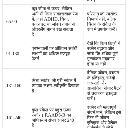
मूल सीमा से ऊपर, लेकिन
अभी भी निम्न सकारात्मक रेंज
परिणाम को स्वतंत्र
में, जहां ADHD, चिंता,
निष्कर्ष नहीं, बल्कि
65-90
बर्नआउट या जीवन तनाव से
चिंतन के संकेत के
ओवरलैप मायने रख सकता
रूप में उपयोग करें।
है।
देखें कि किन क्षेत्रों ने
प्रश्नावली पर ऑटिज्म-संबंधी
स्कोर बढ़ाया और
91-130
लक्षणों का अधिक मजबूत
सोचें कि अधिक पूर्ण
पैटर्न।
मूल्यांकन मददगार
होगा या नहीं।
दैनिक जीवन, बचपन
के इतिहास, संवेदी
ऊंचा स्कोर, जो पूरी स्केल में
जरूरतों और
131-160
व्यापक लक्षण-स्वीकृति दिखाता
सामाजिक संचार पैटर्न
है।
से उदाहरण इकट्ठा
करें।
स्कोर को महत्वपूर्ण
कुल स्केल पर बहुत ऊंचा
संदर्भ मानें, लेकिन इसे
स्कोर। RAADS-R का
161-240
फिर भी जीवन
अधिकतम संभव स्कोर 240
इतिहास और पेशेवर
है।
मार्गदर्शन से जोड़ें।