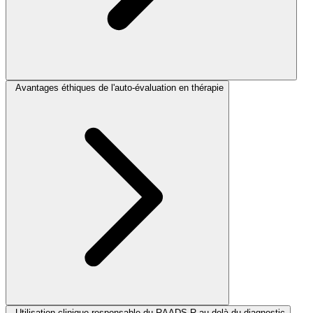
Avantages éthiques de l'auto-évaluation en thérapie
Utilisation clinique responsable du RAADS-R au-delà du diagnostic