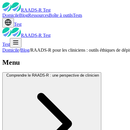
RAADS-R Test
Domicile
Blog
Ressources
Boîte à outils
Tests
Test
RAADS-R Test
Test
Domicile
/
Blog
/
RAADS-R pour les cliniciens : outils éthiques de dépi
Menu
Comprendre le RAADS-R : une perspective de clinicien