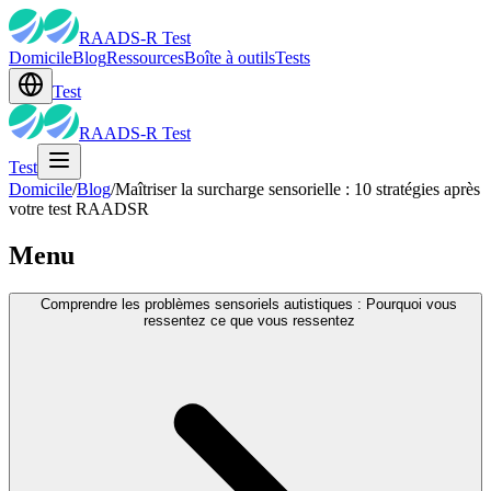
RAADS-R Test
Domicile
Blog
Ressources
Boîte à outils
Tests
Test
RAADS-R Test
Test
Domicile
/
Blog
/
Maîtriser la surcharge sensorielle : 10 stratégies après
votre test RAADSR
Menu
Comprendre les problèmes sensoriels autistiques : Pourquoi vous
ressentez ce que vous ressentez