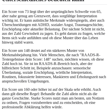
Ein Score von 73 liegt über der ursprünglichen Schwelle von 65,
aber nahe genug am Grenzwert, dass sorgfältige Interpretation
wichtig ist. Er kann autistische Merkmale widerspiegeln, aber auch
Überschneidungen mit ADHD, sozialer Angst, Traumageschichte,
Erschöpfung oder aktueller Belastung. Der nächste Schritt ist nicht,
aus der Zahl Gewissheit zu jagen. Es geht darum zu fragen, welche
Items sich wahr anfühlten und ob diese Muster über das Leben
hinweg stabil waren.
Ein Score um 148 deutet auf ein stärkeres Muster von
Merkmalsbejahung hin. Viele Menschen, die nach "RAADS-R-
Testergebnisse dein Score: 148" suchen, möchten wissen, ob diese
Zahl hoch ist. Sie ist im RAADS-R-Bereich hoch, aber der
hilfreichere Schritt ist, Beispiele anzuschauen: sensorische
Überlastung, soziale Erschöpfung, wörtliche Interpretation,
Routinen, fokussierte Interessen, Maskieren und Erholungszeit nach
anspruchsvollen Umgebungen.
Ein Score um 160 oder höher ist auf der Skala sehr erhöht. Auch
dann gilt dieselbe Regel: Behandle die Zahl allein nicht als die
ganze Geschichte. Starke Scores nutzt man am besten, um Notizen
zu ordnen, Fragen vorzubereiten und zu entscheiden, ob eine
professionelle Abklärung helfen würde.