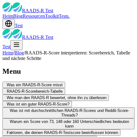
RAADS-R Test
Heim
Blog
Ressourcen
Toolkit
Tests.
Test
RAADS-R Test
Test
Heim
/
Blog
/
RAADS-R-Score interpretieren: Scorebereich, Tabelle
und nächste Schritte
Menu
Was ein RAADS-R-Score misst
RAADS-R-Scorebereich-Tabelle
Wie man den RAADS-R bewertet, ohne ihn zu überlesen
Was ist ein guter RAADS-R-Score?
Was ist mit durchschnittlichen RAADS-R-Scores und Reddit-Score-
Threads?
Warum ein Score von 73, 148 oder 160 Unterschiedliches bedeuten
kann
Faktoren, die deinen RAADS-R-Testscore beeinflussen können