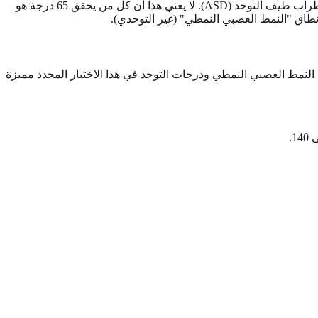
لدى مقياس RAADS-R عتبة حرجة عند الدرجة 65. وفقًا للدراسات التحققية الأولية للاختبار، فإن الدرجة 65 أو أعلى تتوافق مع تشخيص اضطراب طيف التوحد (ASD). لا يعني هذا أن كل من يحقق 65 درجة هو
جات النمط العصبي النمطي ودرجات التوحد في هذا الاختبار المحدد مميزة