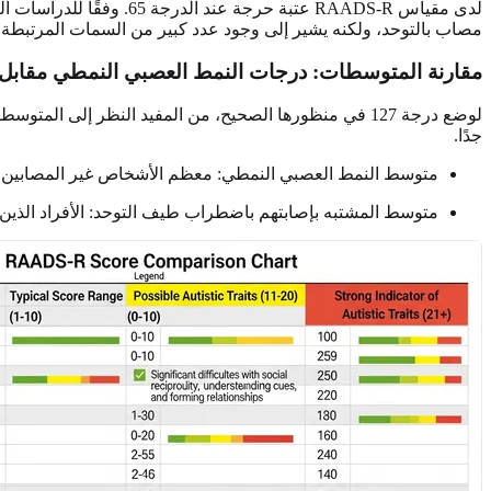
مصاب بالتوحد، ولكنه يشير إلى وجود عدد كبير من السمات المرتبطة بالطيف. على العكس من ذلك، تعتب
مقارنة المتوسطات: درجات النمط العصبي النمطي مقابل 
لوضع درجة 127 في منظورها الصحيح، من المفيد النظر إلى
جدًا.
متوسط النمط العصبي النمطي: معظم الأشخاص غير المصابين بالطيف 
متوسط المشتبه بإصابتهم باضطراب طيف التوحد: الأفراد الذين تم تش