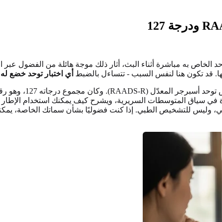
الخاص به مباشرة أثناء البث، أثار ذلك موجة هائلة من الفضول عبر الإن
نها. قد تكون هنا لنفس السبب - تتساءل بالضبط
أي اختبار توحد خضع ل
للإجابة على سؤالك مبا
دة في سياق المتوسطات السريرية، ويشرح كيف يمكنك استخدام الإطا
اتي، وليس للتشخيص الطبي. إذا كنت فضوليًا بشأن سماتك الخاصة، يمك