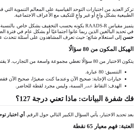
الطبيعية بشكل واعٍ أو غير واعٍ للتكيف مع الأعراف الاجتماعية.
يتميز مقياس RAADS-R بكونه يحسب التخفيف بشكل خ
في تحديد البالغين الذين ربما عانوا اجتماعيًا أو بشكل عام في فترة
حسن
إلى استعلام شائع؛ حيث تعرف المشاهدون على أسئلة تتحدث عن 
الهيكل المكون من 80 سؤالًا
يتكون الاختبار من 80 سؤالًا تغطي مجموعة واسعة من التجارب. لا يقتصر على السؤال عن الإحراج الاجتماعي؛ بل يتعمق في الحساسيات الحسية، واستخدام اللغة، والاهتمامات المحددة.
التنسيق: 80 عبارة.
خيارات الإجابة: صحيح الآن وعندما كنت صغيرًا، صحيح الآن فقط
الهدف: التقاط
عمر
السمة، وليس مجرد لقطة للحاضر.
فك شفرة البيانات: ماذا تعني درجة 127؟
بعد تحديد الاختبار، يأتي السؤال الكبير التالي حول الرقم.
أي اختبار ت
العتبة: فهم معيار 65 نقطة