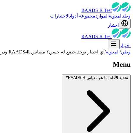
RAADS-R Test
وطن
المدونة
الموارد
مجموعة أدوات
الاختبارات
اختبار
RAADS-R Test
اختبار
وطن
/
المدونة
/
أي اختبار توحد خضع له حسن؟ مقياس RAADS-R ودرجة 127
Menu
تحديد الأداة: ما هو مقياس RAADS-R؟