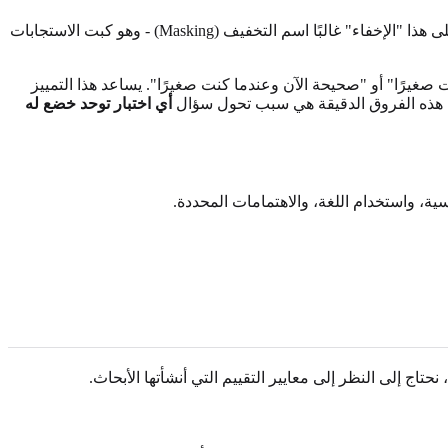
تركز العديد من اختبارات التوحد القياسية على المعالم التنموية التي قد لا يتذكرها البالغون، أو السلوكيات التي تعلم البالغون إخفاءها. يُطلق على هذا "الإخفاء" غالبًا اسم التخفيف (Masking) - وهو كبت الاستجابات
ا كنت صغيرًا" أو "صحيحة الآن وعندما كنت صغيرًا". يساعد هذا التمييز
 أن هذه الفروق الدقيقة هي سبب تحول سؤال
أي اختبار توحد خضع له