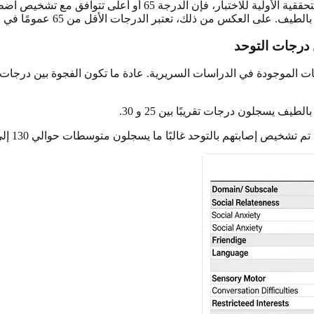
ر الدرجات الأقل من 65 عمومًا في نطاق "النمط العصبي النمطي" (غير التوحدي).
درجات التوحد
 المتوسطات الموجودة في الدراسات السريرية. عادة ما تكون الفجوة بين در
يسجلون درجات تقريبًا بين 25 و 30.
خيص إصابتهم بالتوحد غالبًا ما يسجلون متوسطات حوالي 130 إلى 140.