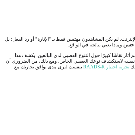
ترنت. لم يكن المشاهدون مهتمين فقط بـ "الإثارة" أو رد الفعل؛ بل
ه حسن
وماذا تعني نتائجه في الواقع.
شرة: خضع حسن بايكر لمقياس ريتفو لتشخيص توحد أسبرجر المعدّل (RAADS-R). وكان مجموع درجاته 127، وهو رقم أثار نقاشًا كبيرًا حول التنوع العصبي لدى البالغين. يكشف هذا
ر نفسه لاستكشاف نوعك العصبي الخاص. ومع ذلك، من الضروري أن
نك
تجربة اختبار RAADS-R
بنفسك لترى مدى توافق تجاربك مع