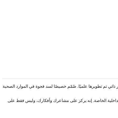
 اختبارًا عشوائيًا على الإنترنت. مقياس ريتفو لتشخيص توحد أسبرجر المعدّل (RAADS-R) هو أداة تقرير ذاتي تم تطويرها علميًا. صُمّم خصيصًا لسد فجوة في الموارد الصحية
كبير على الملاحظة من قبل الوالدين أو الأطباء، يسألك مقياس RAADS-R عن تقرير حياتك الداخلية الخاصة. إنه يركز على مشاعرك وأفكارك، وليس فقط على