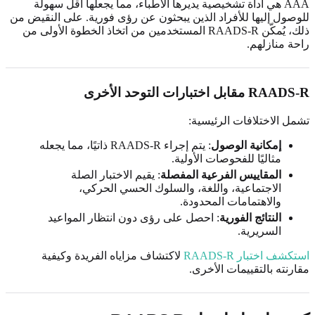
AAA هي أداة تشخيصية يديرها الأطباء، مما يجعلها أقل سهولة
للوصول إليها للأفراد الذين يبحثون عن رؤى فورية. على النقيض من
ذلك، يُمكّن RAADS-R المستخدمين من اتخاذ الخطوة الأولى من
راحة منازلهم.
RAADS-R مقابل اختبارات التوحد الأخرى
تشمل الاختلافات الرئيسية:
إمكانية الوصول
: يتم إجراء RAADS-R ذاتيًا، مما يجعله
مثاليًا للفحوصات الأولية.
المقاييس الفرعية المفصلة
: يقيم الاختبار الصلة
الاجتماعية، واللغة، والسلوك الحسي الحركي،
والاهتمامات المحدودة.
النتائج الفورية
: احصل على رؤى دون انتظار المواعيد
السريرية.
استكشف اختبار RAADS-R
لاكتشاف مزاياه الفريدة وكيفية
مقارنته بالتقييمات الأخرى.