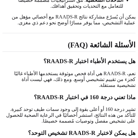
التدخلات الشخصية
: تلقّ استراتيجيات مُصممة خصيصًا
للتعامل مع التحديات وتحقيق أهدافك.
يمكن أن يُسرّع مشاركة نتائج RAADS-R مع أخصائي مؤهل من
عملية التشخيص، مما يوفر مسارًا أوضح نحو دعم ذي مغزى.
الأسئلة الشائعة (FAQ)
هل يستخدم الأطباء اختبار RAADS-R؟
نعم، RAADS-R هي أداة فحص موثوقة يستخدمها الأطباء غالبًا
كجزء من تقييم تشخيصي أوسع. ومع ذلك، فهي ليست أداة
تشخيصية مستقلة.
ماذا تعني درجة 160 في اختبار RAADS-R؟
تشير درجة 160 أو أعلى بقوة إلى وجود سمات طيف توحد كبيرة.
للتأكد من هذه النتائج، استشر أخصائيًا في الرعاية الصحية للحصول
على تشخيص مفصل وتوصيات مُصممة خصيصًا.
هل يمكن لاختبار RAADS-R تشخيص التوحد؟