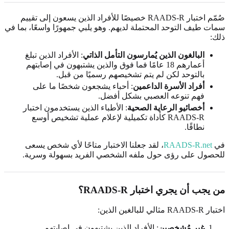
صُمّم اختبار RAADS-R خصيصًا للأفراد الذين يسعون إلى تقييم
سمات طيف التوحد المحتملة لديهم. وهو يلبي جمهورًا واسعًا، بما في
ذلك:
البالغون الذين يُمارسون التأمل الذاتي
: الأفراد الذين تبلغ
أعمارهم 18 عامًا فما فوق والذين يشتبهون في إصابتهم
بالتوحد لكن لم يتم تشخيصهم رسميًا من قبل.
أفراد الأسرة الداعمين
: أحباء يشجعون شخصًا ما على
فهم تنوعه العصبي بشكل أفضل.
أخصائيو الرعاية الصحية
: الأطباء الذين يستخدمون اختبار
RAADS-R كأداة تكميلية لإعلام عملية تشخيص أوسع
نطاقًا.
في
RAADS-R.net
، لقد جعلنا الاختبار متاحًا لأي شخص يسعى
للحصول على رؤى حول ملفه الشخصي الفريد بسهولة وسرية.
من يجب أن يجري اختبار RAADS-R؟
اختبار RAADS-R مثالي للبالغين الذين:
غير مُشخصين
: الأفراد الذين يشتبهون في إصابتهم