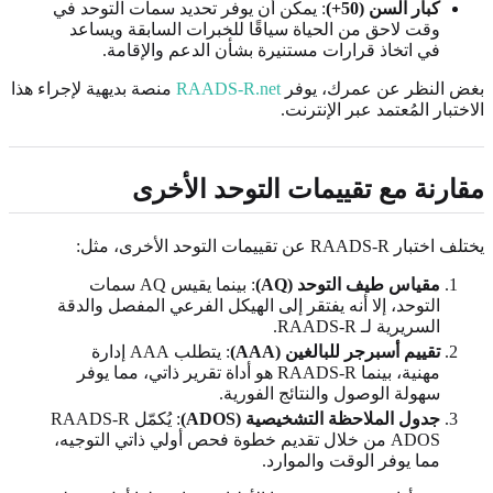
كبار السن (50+)
: يمكن أن يوفر تحديد سمات التوحد في
وقت لاحق من الحياة سياقًا للخبرات السابقة ويساعد
في اتخاذ قرارات مستنيرة بشأن الدعم والإقامة.
بغض النظر عن عمرك، يوفر
RAADS-R.net
منصة بديهية لإجراء هذا
الاختبار المُعتمد عبر الإنترنت.
مقارنة مع تقييمات التوحد الأخرى
يختلف اختبار RAADS-R عن تقييمات التوحد الأخرى، مثل:
مقياس طيف التوحد (AQ)
: بينما يقيس AQ سمات
التوحد، إلا أنه يفتقر إلى الهيكل الفرعي المفصل والدقة
السريرية لـ RAADS-R.
تقييم أسبرجر للبالغين (AAA)
: يتطلب AAA إدارة
مهنية، بينما RAADS-R هو أداة تقرير ذاتي، مما يوفر
سهولة الوصول والنتائج الفورية.
جدول الملاحظة التشخيصية (ADOS)
: يُكمّل RAADS-R
ADOS من خلال تقديم خطوة فحص أولي ذاتي التوجيه،
مما يوفر الوقت والموارد.