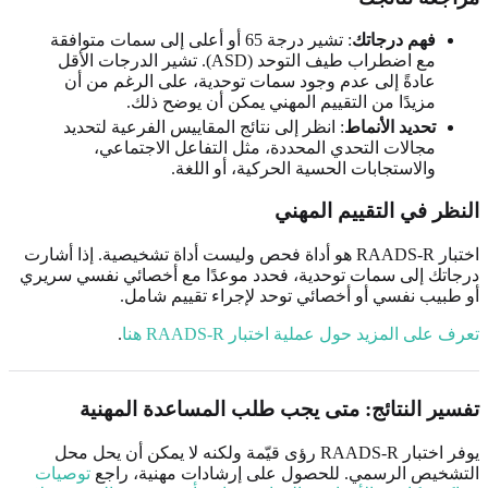
فهم درجاتك
: تشير درجة 65 أو أعلى إلى سمات متوافقة
مع اضطراب طيف التوحد (ASD). تشير الدرجات الأقل
عادةً إلى عدم وجود سمات توحدية، على الرغم من أن
مزيدًا من التقييم المهني يمكن أن يوضح ذلك.
تحديد الأنماط
: انظر إلى نتائج المقاييس الفرعية لتحديد
مجالات التحدي المحددة، مثل التفاعل الاجتماعي،
والاستجابات الحسية الحركية، أو اللغة.
النظر في التقييم المهني
اختبار RAADS-R هو أداة فحص وليست أداة تشخيصية. إذا أشارت
درجاتك إلى سمات توحدية، فحدد موعدًا مع أخصائي نفسي سريري
أو طبيب نفسي أو أخصائي توحد لإجراء تقييم شامل.
تعرف على المزيد حول عملية اختبار RAADS-R هنا
.
تفسير النتائج: متى يجب طلب المساعدة المهنية
يوفر اختبار RAADS-R رؤى قيّمة ولكنه لا يمكن أن يحل محل
التشخيص الرسمي. للحصول على إرشادات مهنية، راجع
توصيات