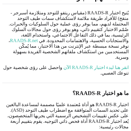
يُتيح اختبار RAADS-R (مقياس ريتفو للتوحد ومتلازمة أسبرجر -
منقح) للأفراد طريقة ملائمة لاستكشاف سمات طيف التوحد
المحتملة لديهم، مما يوفر رؤى عملية حول السلوكيات والخبرات.
صُمّم الاختبار كتقييم ذاتي، وهو يوفر رؤى حول مجالات السلوك
الرئيسية، بما في ذلك التفاعل الاجتماعي، واستخدام اللغة،
والاستجابات الحسية، والاهتمامات المحدودة. في
RAADS-R.net
،
نوفر نسخة مبسطة عبر الإنترنت من هذا الاختبار، مما يُمكّن
المستخدمين من استكشاف ملفاتهم الشخصية الفريدة بسهولة
وسرية.
انقر هنا لبدء اختبار RAADS-R الآن
واحصل على رؤى شخصية حول
تنوعك العصبي.
ما هو اختبار RAADS-R؟
اختبار RAADS-R هو أداة مُعتمدة علميًا مصممة لمساعدة البالغين
على تحديد السمات المتوافقة مع اضطراب طيف التوحد (ASD).
على عكس تقييمات التشخيص الرسمية التي يجريها المتخصصون،
يُعد اختبار RAADS-R أداة فحص ذاتي التوجيه. يقوم بتقييم أربعة
مجالات رئيسية: