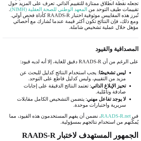
تجعله نقطة انطلاق ممتازة للتقييم الذاتي. تعرف على المزيد حول
تقييمات طيف التوحد من
المعهد الوطني للصحة العقلية (NIMH)
.
تُبرز هذه المقاييس موثوقية اختبار RAADS-R كأداة فحص أولي.
ومع ذلك، فإن النتائج تكون أكثر قيمة عندما تُشارك مع أخصائي
مؤهل خلال عملية تشخيص شاملة.
المصداقية والقيود
على الرغم من أن RAADS-R دقيق للغاية، إلا أنه لديه قيود:
ليس تشخيصًا
: يجب استخدام النتائج كدليل للبحث عن
مزيد من التقييم، وليس كدليل قاطع على التوحد.
تحيز الإبلاغ الذاتي
: تعتمد النتائج الدقيقة على إجابات
صادقة وتأمّلية.
لا يوجد تفاعل مهني
: يتضمن التشخيص الكامل مقابلات
سريرية واختبارات موحدة.
في
RAADS-R.net
، نضمن أن يفهم المستخدمون هذه القيود، مما
يُمكّنهم من استخدام نتائجهم بمسؤولية.
الجمهور المستهدف لاختبار RAADS-R