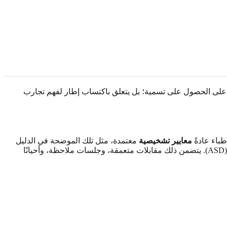
ر على الحصول على تسمية؛ بل يتعلق باكتساب إطار لفهم تجارب
باء عادةً
معايير تشخيصية
معتمدة، مثل تلك الموضحة في الدليل
التشخيصي والإحصائي للاضطرابات النفسية (DSM-5)، لتحديد ما إذا كان نمط سمات الفرد وتحدياته يتوافق مع معايير اضطراب طيف التوحد (ASD). يتضمن ذلك مقابلات متعمقة، وجلسات ملاحظة، وأحيانًا